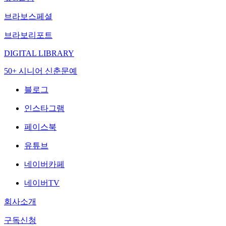
브라보스페셜
브라보리포트
DIGITAL LIBRARY
50+ 시니어 신춘문예
블로그
인스타그램
페이스북
유튜브
네이버카페
네이버TV
회사소개
구독신청