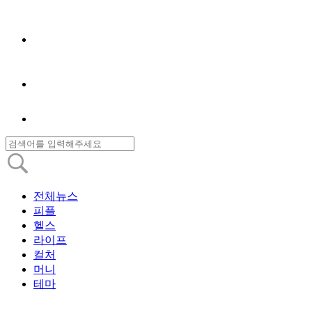
전체뉴스
피플
헬스
라이프
컬처
머니
테마