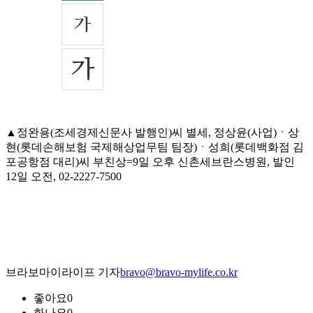
▲정완용(조세경제신문사 발행인)씨 별세, 정상윤(사업)ㆍ상
현(롯데손해보험 국제해상업무팀 팀장)ㆍ성희(롯데백화점 김
포공항점 대리)씨 부친상=9일 오후 신촌세브란스병원, 발인
12일 오전, 02-2227-7500
브라보마이라이프 기자
bravo@bravo-mylife.co.kr
좋아요
0
화나요
0