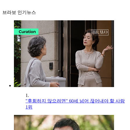
브라보 인기뉴스
1.
"후회하지 않으려면" 60세 넘어 끊어내야 할 사람
1위