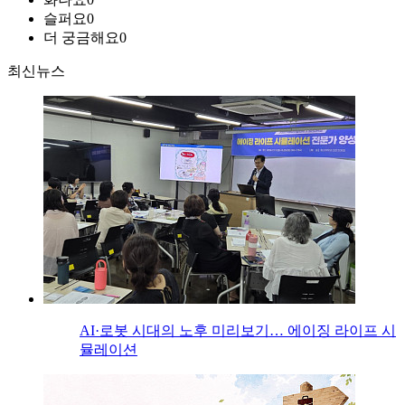
슬퍼요
0
더 궁금해요
0
최신뉴스
AI·로봇 시대의 노후 미리보기… 에이징 라이프 시
뮬레이션