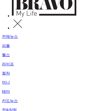
전체뉴스
피플
헬스
라이프
컬처
머니
테마
카드뉴스
컷&칼럼