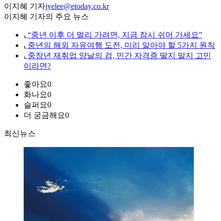
이지혜 기자
jyelee@etoday.co.kr
이지혜 기자의 주요 뉴스
⌞
“중년 이후 더 멀리 가려면, 지금 잠시 쉬어 가세요”
⌞
중년의 해외 자유여행 도전, 미리 알아야 할 5가지 원칙
⌞
중장년 재취업 양날의 검, 민간 자격증 딸지 말지 고민
이라면?
좋아요
0
화나요
0
슬퍼요
0
더 궁금해요
0
최신뉴스