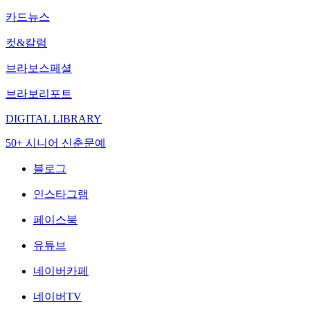
카드뉴스
컷&칼럼
브라보스페셜
브라보리포트
DIGITAL LIBRARY
50+ 시니어 신춘문예
블로그
인스타그램
페이스북
유튜브
네이버카페
네이버TV