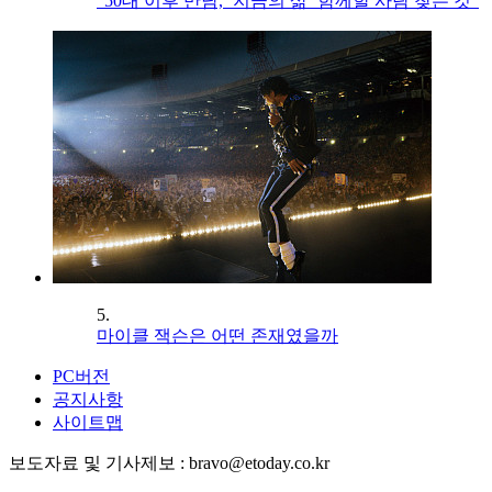
“50대 이후 만남, ‘지금의 삶’ 함께할 사람 찾는 것”
5.
마이클 잭슨은 어떤 존재였을까
PC버전
공지사항
사이트맵
보도자료 및 기사제보 : bravo@etoday.co.kr