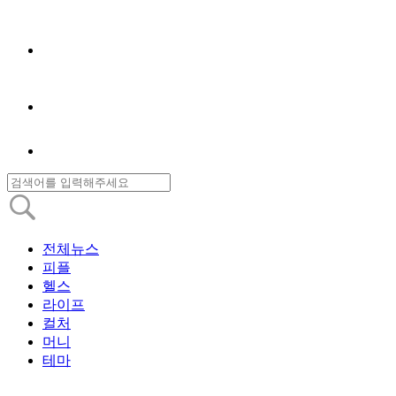
전체뉴스
피플
헬스
라이프
컬처
머니
테마