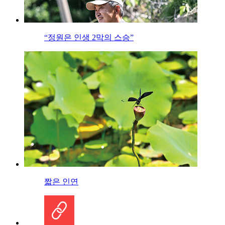
“정원은 인생 2막의 스승”
짧은 인연