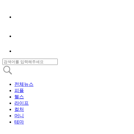
전체뉴스
피플
헬스
라이프
컬처
머니
테마