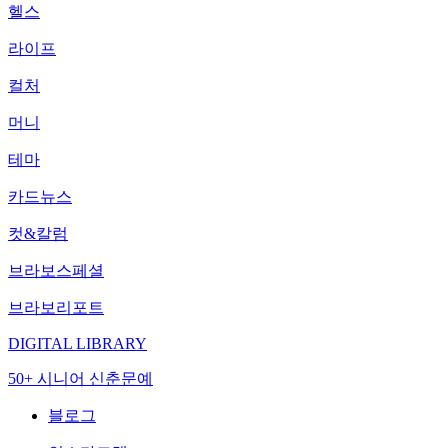
헬스
라이프
컬처
머니
테마
카드뉴스
컷&칼럼
브라보스페셜
브라보리포트
DIGITAL LIBRARY
50+ 시니어 신춘문예
블로그