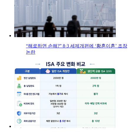
“해로하면 손해?” 8·3 세제개편에 ‘황혼이혼’ 조장
논란