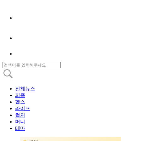
전체뉴스
피플
헬스
라이프
컬처
머니
테마