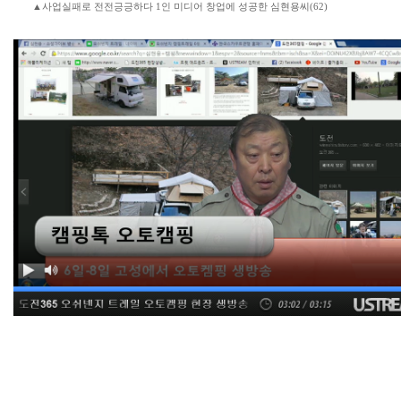
▲사업실패로 전전긍긍하다 1인 미디어 창업에 성공한 심현용씨(62)