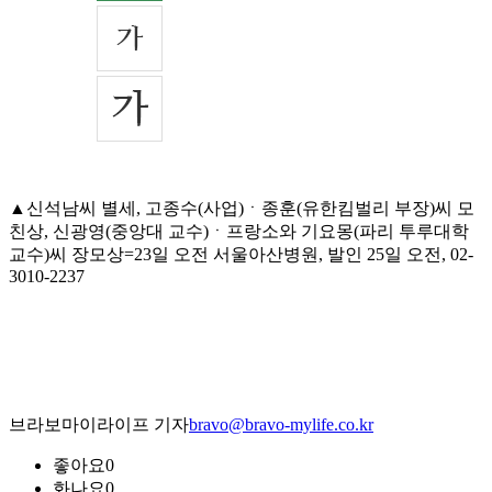
▲신석남씨 별세, 고종수(사업)ㆍ종훈(유한킴벌리 부장)씨 모
친상, 신광영(중앙대 교수)ㆍ프랑소와 기요몽(파리 투루대학
교수)씨 장모상=23일 오전 서울아산병원, 발인 25일 오전, 02-
3010-2237
브라보마이라이프 기자
bravo@bravo-mylife.co.kr
좋아요
0
화나요
0