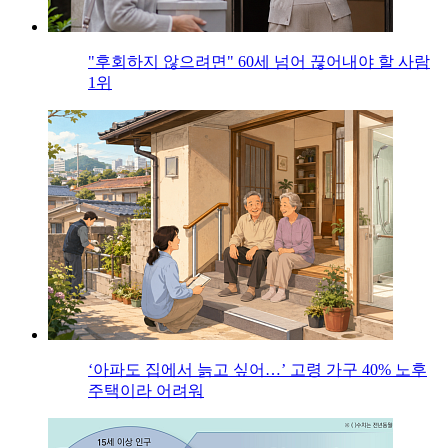
"후회하지 않으려면" 60세 넘어 끊어내야 할 사람
1위
‘아파도 집에서 늙고 싶어…’ 고령 가구 40% 노후
주택이라 어려워