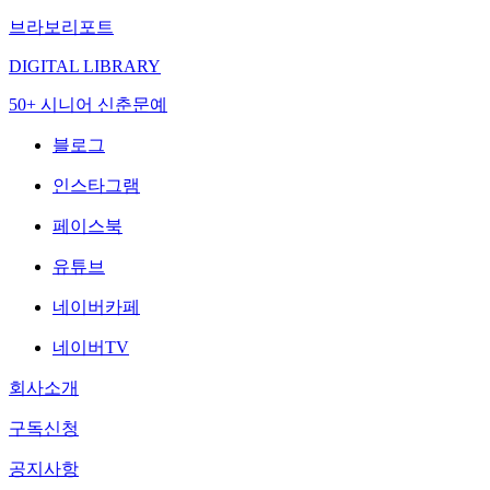
브라보리포트
DIGITAL LIBRARY
50+ 시니어 신춘문예
블로그
인스타그램
페이스북
유튜브
네이버카페
네이버TV
회사소개
구독신청
공지사항