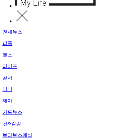
전체뉴스
피플
헬스
라이프
컬처
머니
테마
카드뉴스
컷&칼럼
브라보스페셜