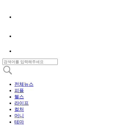
전체뉴스
피플
헬스
라이프
컬처
머니
테마