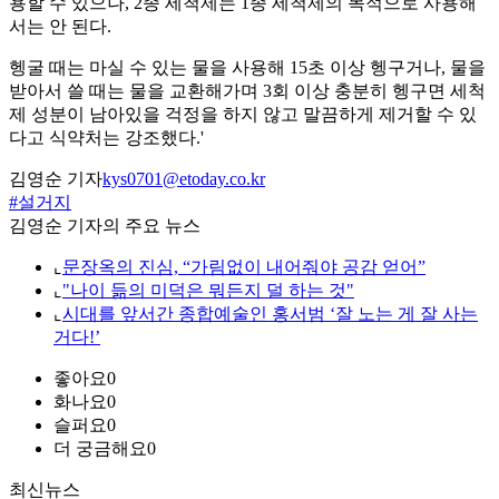
용할 수 있으나, 2종 세척제는 1종 세척제의 목적으로 사용해
서는 안 된다.
헹굴 때는 마실 수 있는 물을 사용해 15초 이상 헹구거나, 물을
받아서 쓸 때는 물을 교환해가며 3회 이상 충분히 헹구면 세척
제 성분이 남아있을 걱정을 하지 않고 말끔하게 제거할 수 있
다고 식약처는 강조했다.'
김영순 기자
kys0701@etoday.co.kr
#설거지
김영순 기자의 주요 뉴스
⌞
문장옥의 진심, “가림없이 내어줘야 공감 얻어”
⌞
"나이 듦의 미덕은 뭐든지 덜 하는 것"
⌞
시대를 앞서간 종합예술인 홍서범 ‘잘 노는 게 잘 사는
거다!’
좋아요
0
화나요
0
슬퍼요
0
더 궁금해요
0
최신뉴스