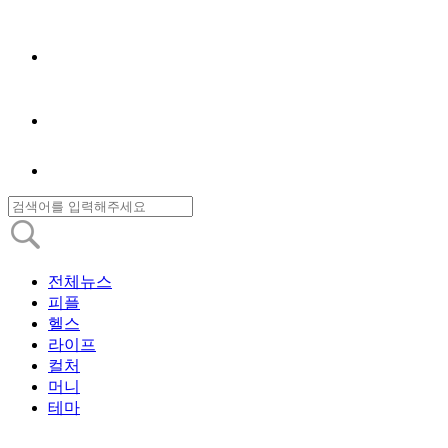
전체뉴스
피플
헬스
라이프
컬처
머니
테마