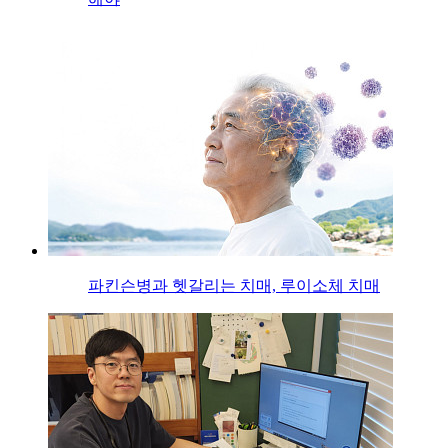
파킨슨병과 헷갈리는 치매, 루이소체 치매