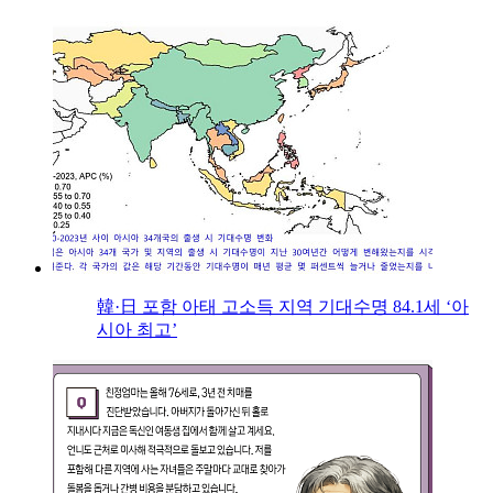
韓·日 포함 아태 고소득 지역 기대수명 84.1세 ‘아
시아 최고’