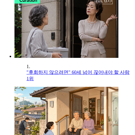
1.
"후회하지 않으려면" 60세 넘어 끊어내야 할 사람
1위