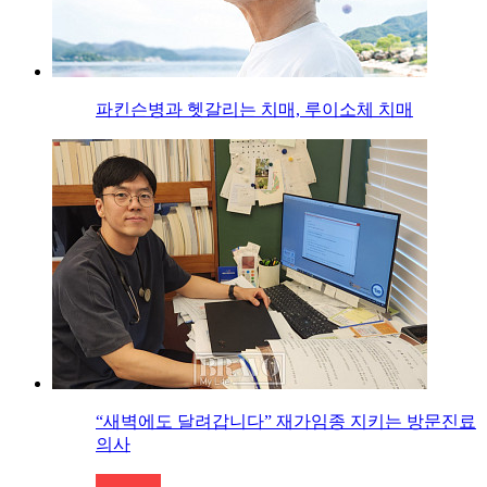
파킨슨병과 헷갈리는 치매, 루이소체 치매
“새벽에도 달려갑니다” 재가임종 지키는 방문진료
의사