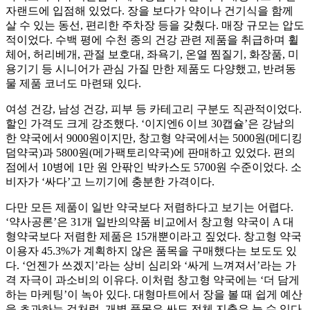
자랜드에 입점해 있었다. 장을 보다가 약이나 건기식을 함께
살 수 있는 동선, 편리한 주차장 등을 갖췄다. 매장 규모는 압도
적이었다. 수백 평에 수천 종의 건강 관련 제품을 취급하며 휠
체어, 허리베개, 관절 보호대, 좌욕기, 온열 찜질기, 화장품, 미
용기기 등 시니어가 관심 가질 만한 제품도 다양했고, 반려동
물 제품 코너도 마련돼 있다.
여성 건강, 남성 건강, 피부 등 카테고리 구분도 직관적이었다.
할인 가격도 크게 강조했다. ‘이지엔6 이브 30캡슐’은 강남의
한 약국에서 9000원이지만, 창고형 약국에서는 5000원(메디킹
덤약국)과 5800원(메가팩토리약국)에 판매하고 있었다. 편의
점에서 10병에 1만 원 안팎인 박카스도 5700원 수준이었다. 소
비자가 ‘싸다’고 느끼기에 충분한 가격이다.
다만 모든 제품이 일반 약국보다 저렴하다고 보기는 어렵다.
‘약사공론’은 31개 일반의약품 비교에서 창고형 약국이 A 대
형약국보다 저렴한 제품은 15개뿐이라고 짚었다. 창고형 약국
이용자 45.3%가 계획하지 않은 품목을 구매했다는 보도도 있
다. ‘언젠가 쓰겠지’라는 상비 심리와 ‘싸게 느껴져서’라는 가
격 자극이 과소비의 이유다. 이처럼 창고형 약국에는 ‘더 담게
하는 마케팅’이 녹아 있다. 대형마트에서 장을 볼 때 쉽게 예산
을 초과하는 것처럼, 개별 품목은 싸도 전체 지출은 늘 수 있다.