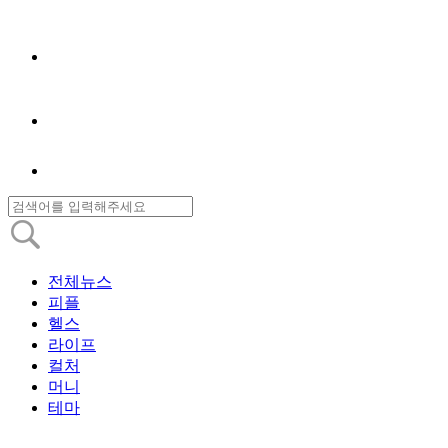
전체뉴스
피플
헬스
라이프
컬처
머니
테마