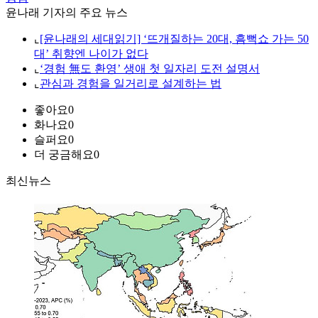
윤나래 기자의 주요 뉴스
⌞
[윤나래의 세대읽기] ‘뜨개질하는 20대, 흠뻑쇼 가는 50
대’ 취향엔 나이가 없다
⌞
‘경험 無도 환영’ 생애 첫 일자리 도전 설명서
⌞
관심과 경험을 일거리로 설계하는 법
좋아요
0
화나요
0
슬퍼요
0
더 궁금해요
0
최신뉴스