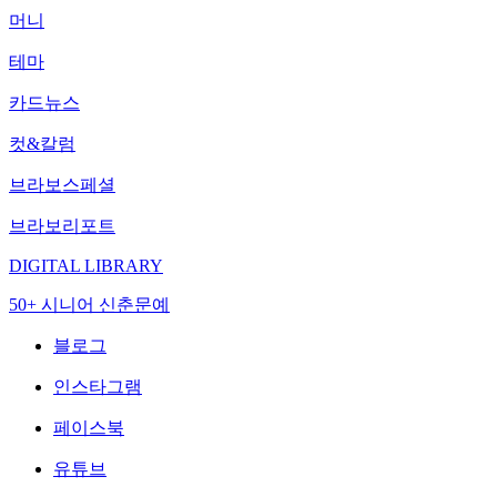
머니
테마
카드뉴스
컷&칼럼
브라보스페셜
브라보리포트
DIGITAL LIBRARY
50+ 시니어 신춘문예
블로그
인스타그램
페이스북
유튜브