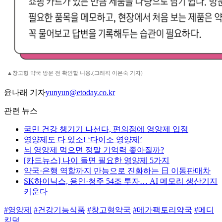
▲창고형 약국 방문 전 확인할 내용.(그래픽 이은숙 기자)
윤나래 기자
yunyun@etoday.co.kr
관련 뉴스
국민 건강 챙기기 나선다, 편의점에 영양제 입점
영양제도 다 있소! ‘다이소 영양제’
뇌 영양제 먹으면 정말 기억력 좋아질까?
[카드뉴스] 나이 들면 필요한 영양제 5가지
약국·은행 역할까지 만능으로 진화하는 日 이동판매차
SK하이닉스, 용인·청주 54조 투자… AI 메모리 생산기지
키운다
#영양제
#건강기능식품
#창고형약국
#메가팩토리약국
#메디
킹덤