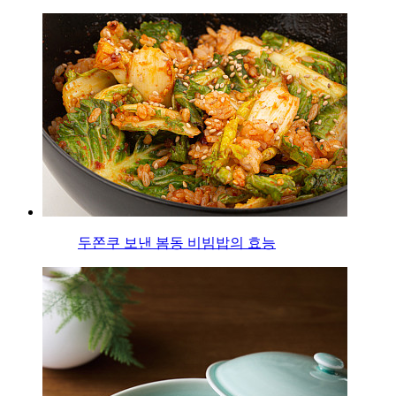
두쫀쿠 보낸 봄동 비빔밥의 효능