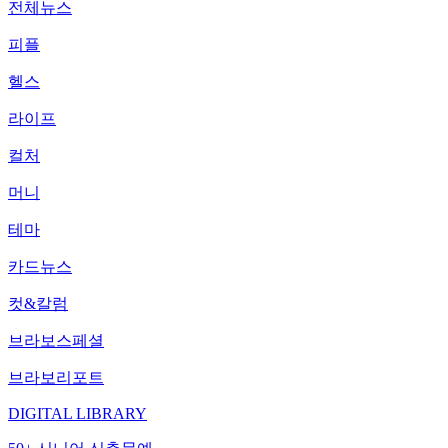
전체뉴스
피플
헬스
라이프
컬처
머니
테마
카드뉴스
컷&칼럼
브라보스페셜
브라보리포트
DIGITAL LIBRARY