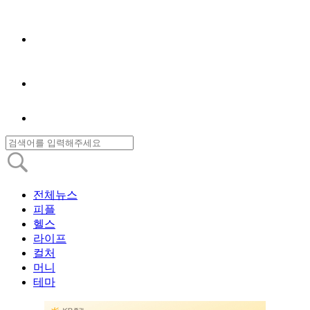
전체뉴스
피플
헬스
라이프
컬처
머니
테마