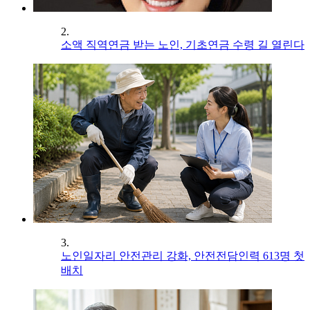
2.
소액 직역연금 받는 노인, 기초연금 수령 길 열린다
3.
노인일자리 안전관리 강화, 안전전담인력 613명 첫
배치