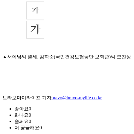
▲서이남씨 별세, 김학준(국민건강보험공단 보좌관)씨 모친상=12일 
브라보마이라이프 기자
bravo@bravo-mylife.co.kr
좋아요
0
화나요
0
슬퍼요
0
더 궁금해요
0