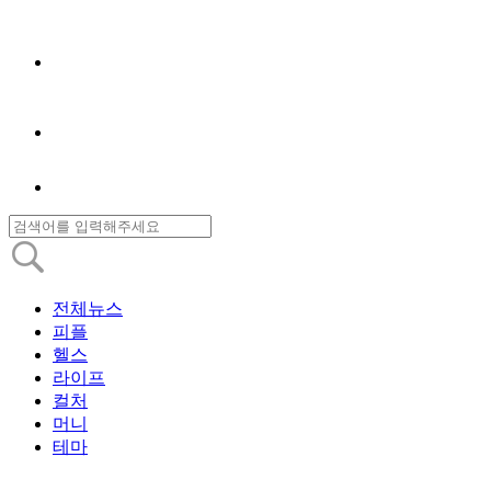
전체뉴스
피플
헬스
라이프
컬처
머니
테마