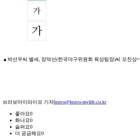
▲박선우씨 별세, 장덕선(한국야구위원회 육성팀장)씨 모친상=11일 오
브라보마이라이프 기자
bravo@bravo-mylife.co.kr
좋아요
0
화나요
0
슬퍼요
0
더 궁금해요
0