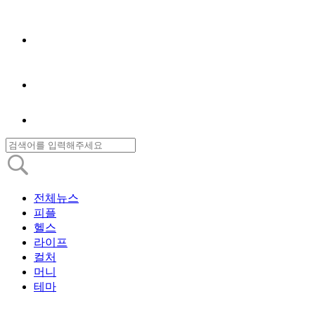
전체뉴스
피플
헬스
라이프
컬처
머니
테마