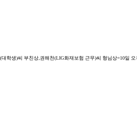
생)씨 부친상,권해천(LIG화재보험 근무)씨 형님상=10일 오후 삼성서