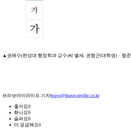
▲권해수(한성대 행정학과 교수)씨 별세, 권형근(대학생)ㆍ형준(대학
브라보마이라이프 기자
bravo@bravo-mylife.co.kr
좋아요
0
화나요
0
슬퍼요
0
더 궁금해요
0