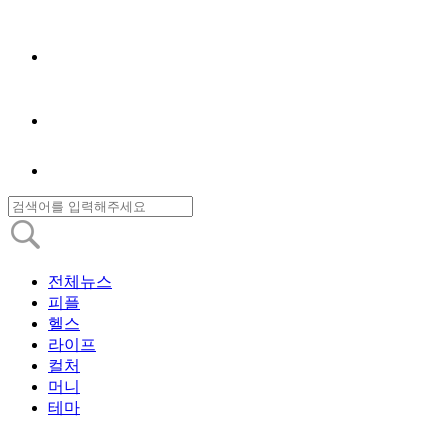
전체뉴스
피플
헬스
라이프
컬처
머니
테마