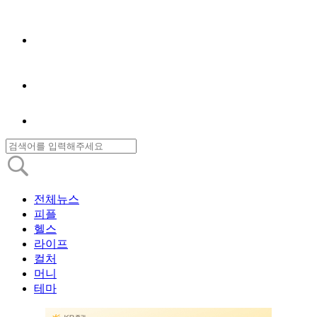
전체뉴스
피플
헬스
라이프
컬처
머니
테마