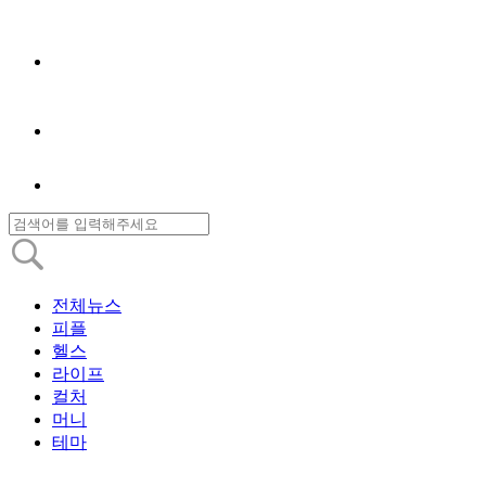
전체뉴스
피플
헬스
라이프
컬처
머니
테마