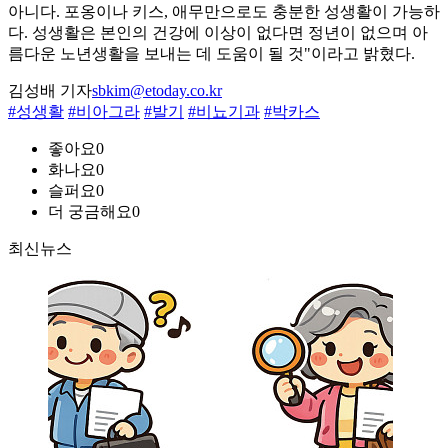
아니다. 포옹이나 키스, 애무만으로도 충분한 성생활이 가능하
다. 성생활은 본인의 건강에 이상이 없다면 정년이 없으며 아
름다운 노년생활을 보내는 데 도움이 될 것"이라고 밝혔다.
김성배 기자
sbkim@etoday.co.kr
#성생활
#비아그라
#발기
#비뇨기과
#박카스
좋아요
0
화나요
0
슬퍼요
0
더 궁금해요
0
최신뉴스