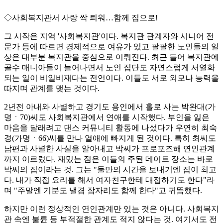
◇사회복지관서 사랑 싹 틔워…함께 집으로!
그 시작은 지역 '사회복지관'이다. 복지관 관계자와 시니어 전
문가 등에 따르면 경제적으로 여유가 있고 팔팔한 노인들의 일
상은 대부분 복지관을 중심으로 이뤄진다. 최근 들어 복지관에
골수 매니아들이 늘어나면서 노인 집단도 자연스럽게 서열화
되는 일이 비일비재다는 전언이다. 이들도 서로 외모나 능력을
따지며 관계를 맺는 것이다.
2년전 아내와 사별하고 경기도 용인에서 홀로 사는 박완대(가
명ㆍ70)씨도 사회복지관에서 연애를 시작했다. 부인을 잃은
마음을 달래려고 댄스 커뮤니티 활동에 나섰다가 우연히 최숙
경(가명ㆍ66)씨를 만나 열애에 빠지게 된 것이다. 특히 최씨도
남편과 사별한 사실을 알아내고 박씨가 프로포즈해 연인관계
까지 이르렀다. 재밌는 점은 이들의 주된 데이트 장소는 바로
박씨의 집이라는 것. 그는 "둘만의 시간을 보내기엔 집이 최고
다. 내가 직접 요리를 해서 여자친구한테 대접하기도 한다"라
며 "주말엔 기분도 낼겸 잠자리도 함께 한다"고 귀뜸했다.
하지만 이런 정상적인 연인관계만 있는 것은 아니다. 사회복지
관 속엔 불륜 등 부적절한 관계도 적지 않다는 것. 여기서도 전