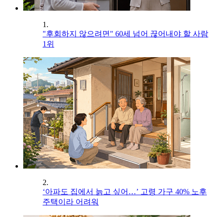
1.
"후회하지 않으려면" 60세 넘어 끊어내야 할 사람
1위
2.
‘아파도 집에서 늙고 싶어…’ 고령 가구 40% 노후
주택이라 어려워