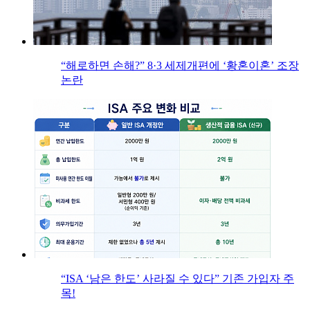
“해로하면 손해?” 8·3 세제개편에 ‘황혼이혼’ 조장
논란
“ISA ‘남은 한도’ 사라질 수 있다” 기존 가입자 주
목!