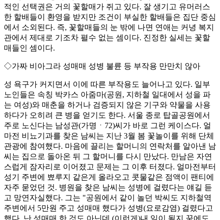
적인 선택권은 거의 꽃할매가 쥐고 있다. 잘 생기고 유머러스
한 할배들이 환영을 받지만 조건이 부실한 할배들은 집단 중심
에서 소외된다. 즉, 꽃할매들의 눈 밖에 나면 연애는 커녕 복지
관에서 제대로 기조차 펼수 없는 셈이다. 진정한 실세는 꽃할
매들인 셈이다.
◇가짜 비아그라 성매매 성병 불륜 등 부작용 만만치 않아
성 욕구가 커지면서 이에 따른 부작용도 늘어나고 있다. 일부
노인들은 속칭 박카스 아줌마(공원, 지하철 일대에서 성을 파
는 여성)와 매춘을 하거나 검증되지 않은 기구와 약물을 사용
하다가 오히려 큰 병을 얻기도 한다. 서울 종로 탑골공원에서
주로 노신다는 남성관(가명ㆍ72)씨가 바로 그런 케이스다. 얼
마전 비뇨기과를 찾은 남씨는 지난 3월 봄 꽃놀이를 위해 단체
관광에 참여했다. 마음에 끌리는 할머니의 연락처를 알아낸 남
씨는 집으로 돌아온 뒤 그 할머니를 다시 만났다. 만남은 자연
스럽게 잠자리로 이어졌고 문제는 그 이후 터졌다. 얼마전부터
성기 주변에 뾰루지 같은게 올라오고 콧물같은 점액이 팬티에
자주 묻었던 것. 병원을 찾은 남씨는 성병에 걸렸다는 얘길 듣
고 망연자실했다. 그는 "공원에서 같이 놀던 박씨도 지하철역
주변에서 5만원 주고 성매매 했다가 성병(요로감염) 걸렸다고
했다. 난 성매매 한 것도 아닌데 (이런게)내 일이 될지 꿈에도