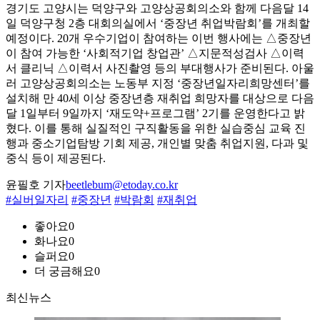
경기도 고양시는 덕양구와 고양상공회의소와 함께 다음달 14
일 덕양구청 2층 대회의실에서 ‘중장년 취업박람회’를 개최할
예정이다. 20개 우수기업이 참여하는 이번 행사에는 △중장년
이 참여 가능한 ‘사회적기업 창업관’ △지문적성검사 △이력
서 클리닉 △이력서 사진촬영 등의 부대행사가 준비된다. 아울
러 고양상공회의소는 노동부 지정 ‘중장년일자리희망센터’를
설치해 만 40세 이상 중장년층 재취업 희망자를 대상으로 다음
달 1일부터 9일까지 ‘재도약+프로그램’ 2기를 운영한다고 밝
혔다. 이를 통해 실질적인 구직활동을 위한 실습중심 교육 진
행과 중소기업탐방 기회 제공, 개인별 맞춤 취업지원, 다과 및
중식 등이 제공된다.
윤필호 기자
beetlebum@etoday.co.kr
#실버일자리
#중장년
#박람회
#재취업
좋아요
0
화나요
0
슬퍼요
0
더 궁금해요
0
최신뉴스