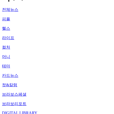
전체뉴스
피플
헬스
라이프
컬처
머니
테마
카드뉴스
컷&칼럼
브라보스페셜
브라보리포트
DIGITAL LIBRARY