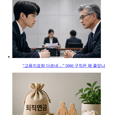
“고용지표랑 다르네…” 5060 구직은 왜 줄었나