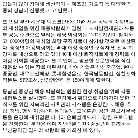
업들이 많이 참여해 생산직이나 제조업, 기술직 등 다양한 직
종의 상담이 진행됐다”고 말했다.
또 19일 부산 해운대 벡스코(BEXCO)에서는 동남권 중장년들
의 재취업을 위한 채용박람회가 열린다. 노사발전재단과 노동
부 공동 주관으로 열리는 해당 박람회는 150개 기업이 참여하
고, 6000여명의 재취업 희망 구직자들이 참가할 것으로 예상된
다. 중장년 채용박람회는 40대 이상 중장년 구직자 및 전직 희
망자를 대상으로 하고 있어 40대 이상 퇴직자들에게 경력을 이
어갈 기회를 제공한다. 또 기업에는 필요한 전문인력을 직접
채용할 수 있는 장을 마련한다. 참여 기업은 삼성중공업, 현대
중공업, 대우조선해양, 롯데칠성음료, 한국남동발전, 삼천포화
력본부, SPP조선, 삼강엠앤티 등 150여개에 달한다.
동남권 중장년 채용 박람회는 원활한 현장 취업을 위해 각종
체험부스를 설치했다. 또 현장에서 취업으로 이어지지 못한 구
직자를 위한 지속적인 사후관리 시스템을 운영한다. 채용, 취
업, 창업, 행사 지원관과 은퇴설계, 교육훈련, 강연, 홍보사무국
등을 운영해 재취업뿐 아니라 은퇴설계까지 다양한 프로그램
을 진행한다. 부산은 이미 지난 3월 ‘2013 중장년과 함께하는
부산광역권 일자리 박람회’를 개최한 바 있다.