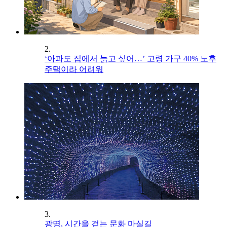
2.
‘아파도 집에서 늙고 싶어…’ 고령 가구 40% 노후
주택이라 어려워
3.
광명, 시간을 걷는 문화 마실길