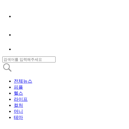
전체뉴스
피플
헬스
라이프
컬처
머니
테마