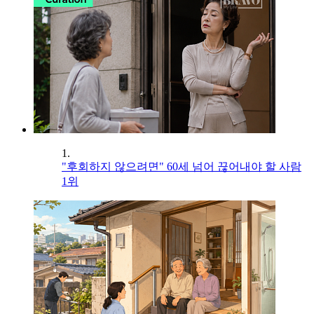
1.
"후회하지 않으려면" 60세 넘어 끊어내야 할 사람
1위