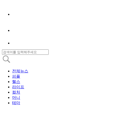
전체뉴스
피플
헬스
라이프
컬처
머니
테마