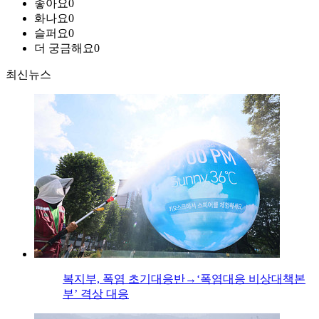
좋아요
0
화나요
0
슬퍼요
0
더 궁금해요
0
최신뉴스
복지부, 폭염 초기대응반→‘폭염대응 비상대책본
부’ 격상 대응