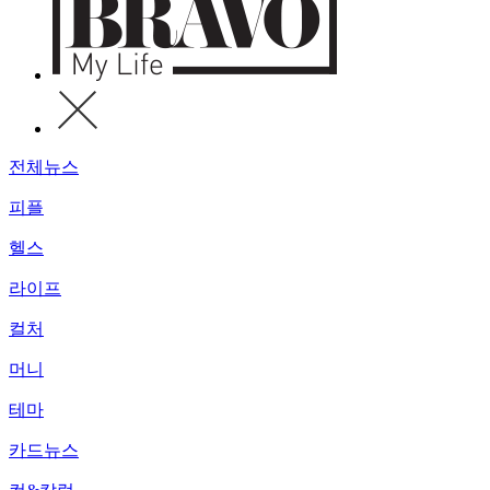
전체뉴스
피플
헬스
라이프
컬처
머니
테마
카드뉴스