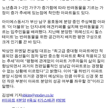
노년층과 1~2인 가구가 증가함에 따라 반려동물을 기르는 가
정이 증가 추세에 있는점에 착안한 아파트들도 있다.
아이에스동서가 부산 남구 용호동에 분양 중인 주상복합 아파
트 ‘더 더블유’는 단지내에 애견카페를 설치해 반려동물을 기
르는 입주민들을 배려했다. 지난해 분양한 ‘위례신도시 힐스
테이트’는 반려동물을 위한 공간까지 배치한 평면 구성으로
크게 인기를 끈 바 있다.
박상언 유엔알 컨설팅 대표는 “최고급 중대형 아파트에만 적
용되던 옵션들이 점차 일반 중소형 아파트로 확대 적용되고 있
는 추세”라며 “평형에 관계없이 아파트 거주자들의 삶의 질이
향상되면서 과거의 천편일률적인 성냥갑 아파트로는 경쟁할
수 없는 상황에 이르렀다”고 밝혔다. 이어 “올 하반기 아파트
분양 시장에 뜨거운 경쟁이 예상되는 만큼 아무도 신경 못 썼
던 작은 부분이 아파트 분양의 성공 여부를 좌우할 것”이라고
말했다.
김성배 기자
sbkim@etoday.co.kr
#아파트
#분양
#욕실
#가스배관
#방범