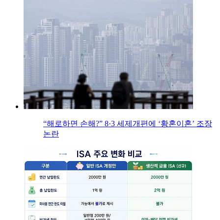
“해로하면 손해?” 8·3 세제개편에 ‘황혼이혼’ 조장
논란