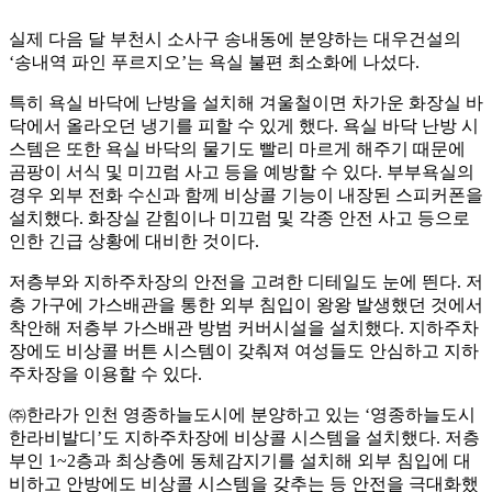
실제 다음 달 부천시 소사구 송내동에 분양하는 대우건설의
‘송내역 파인 푸르지오’는 욕실 불편 최소화에 나섰다.
특히 욕실 바닥에 난방을 설치해 겨울철이면 차가운 화장실 바
닥에서 올라오던 냉기를 피할 수 있게 했다. 욕실 바닥 난방 시
스템은 또한 욕실 바닥의 물기도 빨리 마르게 해주기 때문에
곰팡이 서식 및 미끄럼 사고 등을 예방할 수 있다. 부부욕실의
경우 외부 전화 수신과 함께 비상콜 기능이 내장된 스피커폰을
설치했다. 화장실 갇힘이나 미끄럼 및 각종 안전 사고 등으로
인한 긴급 상황에 대비한 것이다.
저층부와 지하주차장의 안전을 고려한 디테일도 눈에 띈다. 저
층 가구에 가스배관을 통한 외부 침입이 왕왕 발생했던 것에서
착안해 저층부 가스배관 방범 커버시설을 설치했다. 지하주차
장에도 비상콜 버튼 시스템이 갖춰져 여성들도 안심하고 지하
주차장을 이용할 수 있다.
㈜한라가 인천 영종하늘도시에 분양하고 있는 ‘영종하늘도시
한라비발디’도 지하주차장에 비상콜 시스템을 설치했다. 저층
부인 1~2층과 최상층에 동체감지기를 설치해 외부 침입에 대
비하고 안방에도 비상콜 시스템을 갖추는 등 안전을 극대화했