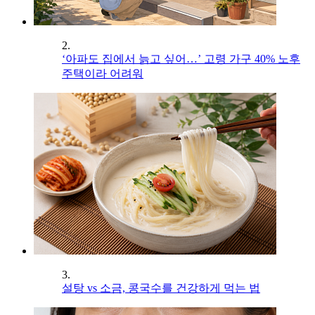
2.
‘아파도 집에서 늙고 싶어…’ 고령 가구 40% 노후
주택이라 어려워
3.
설탕 vs 소금, 콩국수를 건강하게 먹는 법