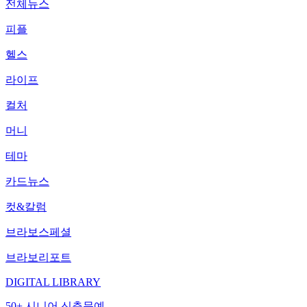
전체뉴스
피플
헬스
라이프
컬처
머니
테마
카드뉴스
컷&칼럼
브라보스페셜
브라보리포트
DIGITAL LIBRARY
50+ 시니어 신춘문예