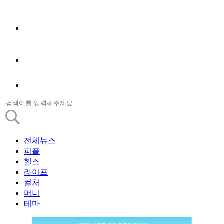
전체뉴스
피플
헬스
라이프
컬처
머니
테마