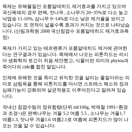
목재는 유해물질인 포름알데히드 제거효과를 가지고 있으며
국산목재의 경우 편백, 잣나무, 소나무가 20~35%로 다소 높고
낙엽송 11-16%, 삼나무 9~14%로 다소 낮은 제거율을 보이고
있습니다. 또 면적이 넓을수록 효과가 커지는 것으로 나타났습
니다. (산림과학원 2008 국산침엽수 포름알데히드 제거효과측
정)
목재가 가지고 있는 테르펜류가 포름알데히드 제거에 관여한
다는 연구결과가 있습니다. 목재에서 나오는 피톤치드는 러시
아 생화학자 토긴이 처음 제안했고, 식물이란 의미의 phyton과
죽이다의 cide를 합친 말입니다.
인체에 유해한 것을 죽이고 유익한 것을 살리는 물질이라는 의
미로 삼림욕을 통해 피톤치드를 마시면 스트레스 해소와 장과
심폐기능이 강화되며 살균작용도 이루어진다고 알려져 있습
니다.
국내산 침엽수림의 정유함량(단위 ml/100g, 박재철 1991<환경
과 조경>)은 편백나무는 겨울 5.2 여름 5.5 , 소나무는 겨울1.7
여름1.3, 잣나무 겨울1.6 여름2.1로 여름에 피톤치드가 많이 나
오는 것을 알 수 있습니다.