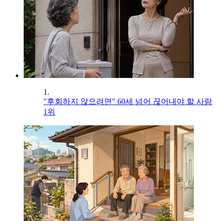
1.
"후회하지 않으려면" 60세 넘어 끊어내야 할 사람
1위