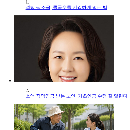
1.
설탕 vs 소금, 콩국수를 건강하게 먹는 법
2.
소액 직역연금 받는 노인, 기초연금 수령 길 열린다