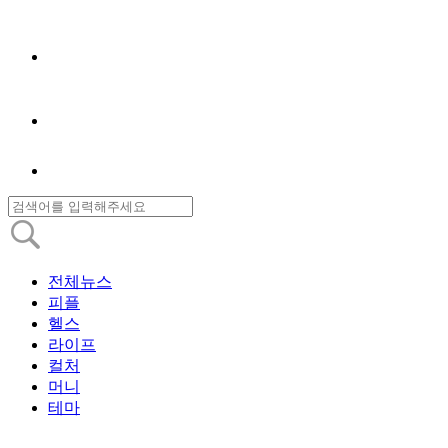
전체뉴스
피플
헬스
라이프
컬처
머니
테마