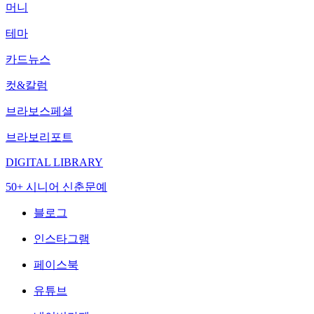
머니
테마
카드뉴스
컷&칼럼
브라보스페셜
브라보리포트
DIGITAL LIBRARY
50+ 시니어 신춘문예
블로그
인스타그램
페이스북
유튜브