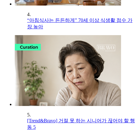
4.
“아침식사는 든든하게” 70세 이상 식생활 점수 가
장 높아
5.
[Trend&Bravo] 거절 못 하는 시니어가 끊어야 할 행
동 5