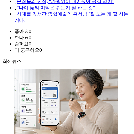
⌞
문장옥의 진심, “가림없이 내어줘야 공감 얻어”
⌞
"나이 듦의 미덕은 뭐든지 덜 하는 것"
⌞
시대를 앞서간 종합예술인 홍서범 ‘잘 노는 게 잘 사는
거다!’
좋아요
0
화나요
0
슬퍼요
0
더 궁금해요
0
최신뉴스