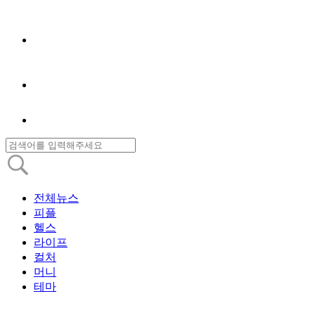
전체뉴스
피플
헬스
라이프
컬처
머니
테마