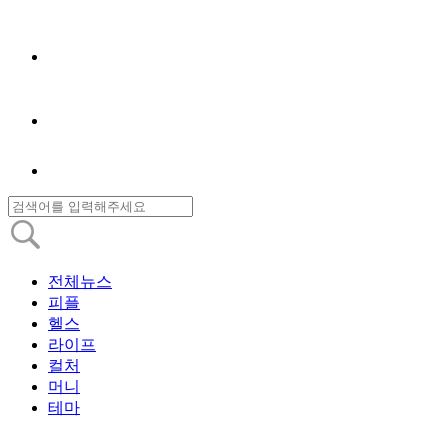
전체뉴스
피플
헬스
라이프
컬처
머니
테마