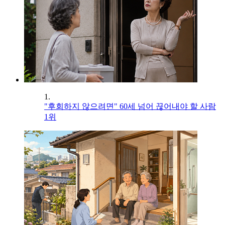
1.
"후회하지 않으려면" 60세 넘어 끊어내야 할 사람
1위