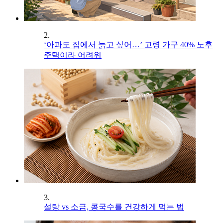
2.
‘아파도 집에서 늙고 싶어…’ 고령 가구 40% 노후
주택이라 어려워
3.
설탕 vs 소금, 콩국수를 건강하게 먹는 법