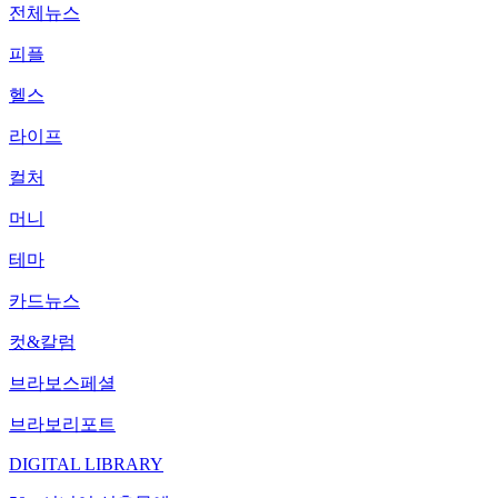
전체뉴스
피플
헬스
라이프
컬처
머니
테마
카드뉴스
컷&칼럼
브라보스페셜
브라보리포트
DIGITAL LIBRARY