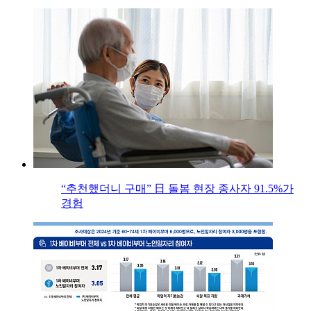
“추천했더니 구매” 日 돌봄 현장 종사자 91.5%가
경험