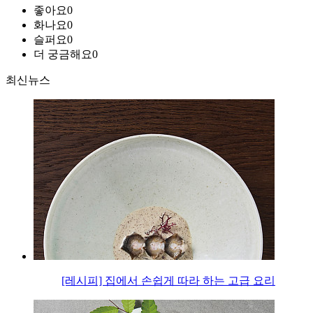
좋아요
0
화나요
0
슬퍼요
0
더 궁금해요
0
최신뉴스
[레시피] 집에서 손쉽게 따라 하는 고급 요리