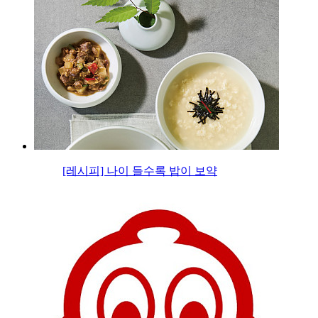
[레시피] 나이 들수록 밥이 보약