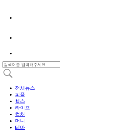
전체뉴스
피플
헬스
라이프
컬처
머니
테마