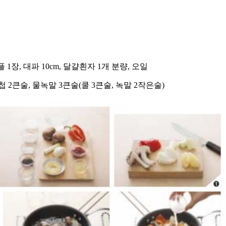
플 1장, 대파 10cm, 달걀흰자 1개 분량, 오일
케첩 2큰술, 물녹말 3큰술(쿨 3큰술, 녹말 2작은술)