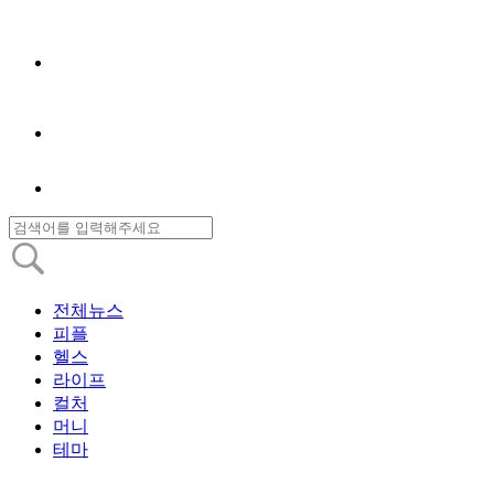
전체뉴스
피플
헬스
라이프
컬처
머니
테마