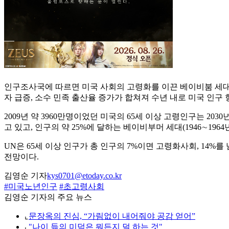
인구조사국에 따르면 미국 사회의 고령화를 이끈 베이비붐 세대는 
자 급증, 소수 민족 출산율 증가가 합쳐져 수년 내로 미국 인구
2009년 약 3960만명이었던 미국의 65세 이상 고령인구는 2030
고 있고, 인구의 약 25%에 달하는 베이비부머 세대(1946∼1
UN은 65세 이상 인구가 총 인구의 7%이면 고령화사회, 14
전망이다.
김영순 기자
kys0701@etoday.co.kr
#미국노년인구
#초고령사회
김영순 기자의 주요 뉴스
⌞
문장옥의 진심, “가림없이 내어줘야 공감 얻어”
⌞
"나이 듦의 미덕은 뭐든지 덜 하는 것"