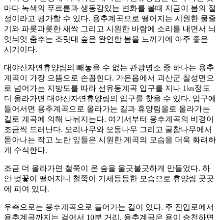
마다 녹색의 푸르름과 생동감있는 변화를 볼때 지금이 봄의 절
정이라고 평가할 수 있다. 용추계곡으로 떨어지는 시원한 물줄
기와 파릇파릇한 새싹 그리고 시원한 바람에 소리를 내면서 늬
엇늬엇 춤추는 조릿대 숲은 완연한 봄을 느끼기에 아주 좋은
시기이다.
대야산자연휴양림의 빼놓을 수 없는 관광명소 중 하나는 용추
계곡이 가장 으뜸으로 손꼽힌다. 가은읍에서 괴산군 칠성면으
로 넘어가는 지방도를 따라 선유동계곡 입구를 지나 1㎞정도
더 올라가면 대야산자연휴양림의 입구를 찾을 수 있다. 입구에
들어서면 용추계곡으로 올라가는 길과 휴양림을로 올라가는
길로 계곡에 의해 나눠지는다. 여기서부터 용추계곡의 비경이
조금씩 드러난다. 오리나무와 오동나무 그리고 굴참나무에서
돋아나는 작고 노란 잎들은 시원한 계곡의 모습을 더욱 화려하
게 수식한다.
조금 더 올라가면 철쭉이 온 숲을 울긋불긋하게 만들었다. 하
얀 벚꽃이 떨어지니 철쭉이 기세등등한 모습으로 휴양림 곳곳
에 피여 있다.
우측으로는 용추계곡으로 들어가는 길이 있다. 주 진입로에서
용추계곡까지는 걸어서 10분 거리. 용추계곡은 용이 승천하면