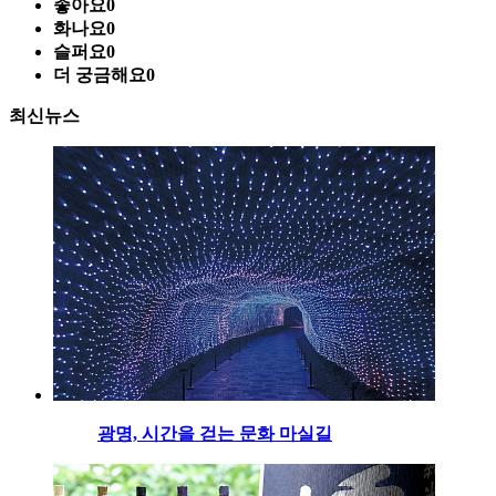
좋아요
0
화나요
0
슬퍼요
0
더 궁금해요
0
최신뉴스
광명, 시간을 걷는 문화 마실길