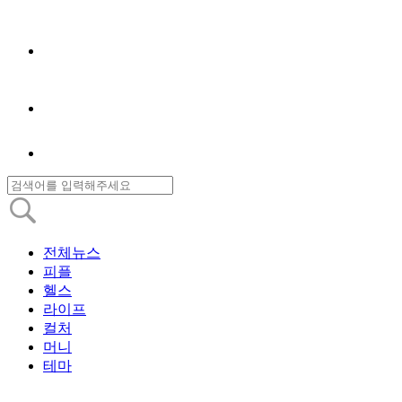
전체뉴스
피플
헬스
라이프
컬처
머니
테마