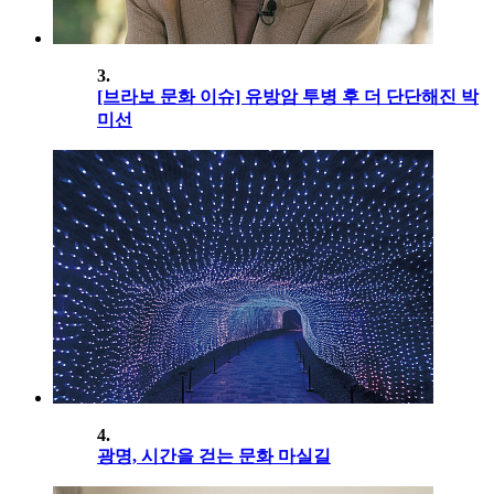
3.
[브라보 문화 이슈] 유방암 투병 후 더 단단해진 박
미선
4.
광명, 시간을 걷는 문화 마실길