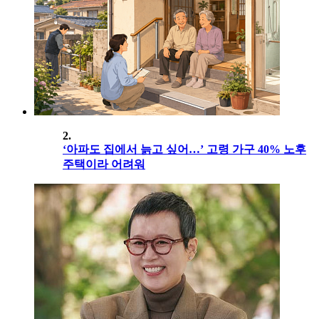
2.
‘아파도 집에서 늙고 싶어…’ 고령 가구 40% 노후
주택이라 어려워