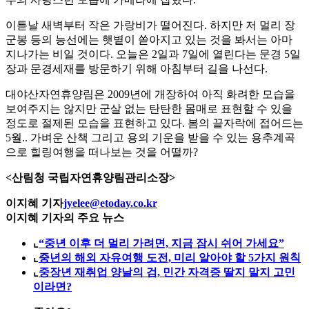
이튿날 새벽부터 작은 가랑비가 떨어진다. 하지만 저 멀리 장
군봉 등의 능선에는 햇볕이 쏟아지고 있는 것을 봐서는 아마
지나가는 비일 것이다. 오늘은 2일과 7일에 열린다는 문경 5일
장과 문경세재를 방문하기 위해 아침부터 길을 나선다.
대야산자연휴양림은 2009년에 개장하여 아직 화려한 모습을
보여주지는 않지만 군살 없는 탄탄한 몸매로 표현할 수 있을
정도로 절제된 모습을 표현하고 있다. 봄의 끝자락에 접어드는
5월.. 가벼운 산책 그리고 용의 기운을 받을 수 있는 용추계곡
으로 힐링여행을 떠나보는 것을 어떨까?
<산림청 국립자연휴양림관리소장>
이지혜 기자
jyelee@etoday.co.kr
이지혜 기자의 주요 뉴스
⌞
“중년 이후 더 멀리 가려면, 지금 잠시 쉬어 가세요”
⌞
중년의 해외 자유여행 도전, 미리 알아야 할 5가지 원칙
⌞
중장년 재취업 양날의 검, 민간 자격증 딸지 말지 고민
이라면?