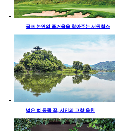
골프 본연의 즐거움을 찾아주는 서원힐스
넓은 벌 동쪽 끝, 시인의 고향 옥천