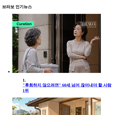
브라보 인기뉴스
1.
"후회하지 않으려면" 60세 넘어 끊어내야 할 사람
1위