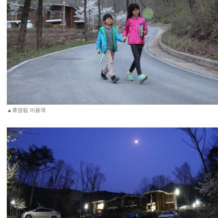
▲휴양림 이용객