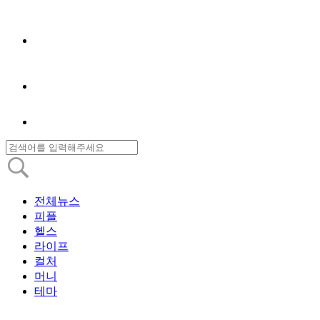
전체뉴스
피플
헬스
라이프
컬처
머니
테마