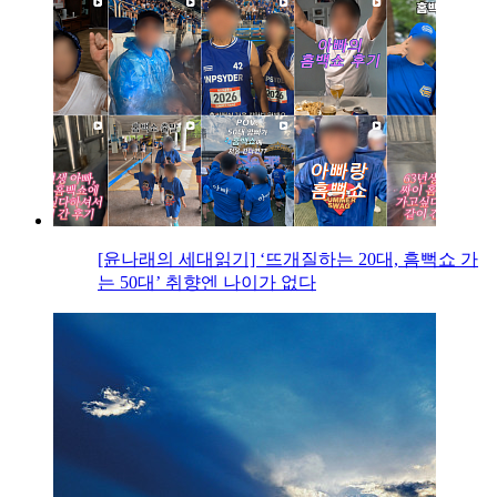
[윤나래의 세대읽기] ‘뜨개질하는 20대, 흠뻑쇼 가
는 50대’ 취향엔 나이가 없다