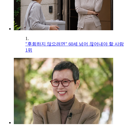
1.
"후회하지 않으려면" 60세 넘어 끊어내야 할 사람
1위