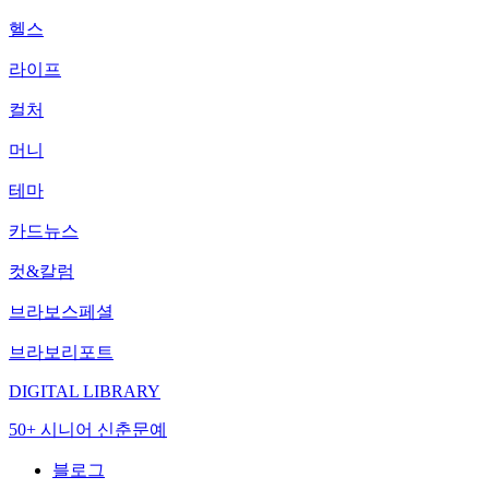
헬스
라이프
컬처
머니
테마
카드뉴스
컷&칼럼
브라보스페셜
브라보리포트
DIGITAL LIBRARY
50+ 시니어 신춘문예
블로그