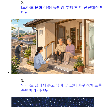
2.
[브라보 문화 이슈] 유방암 투병 후 더 단단해진 박
미선
3.
‘아파도 집에서 늙고 싶어…’ 고령 가구 40% 노후
주택이라 어려워