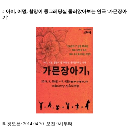
# 아이, 어멍, 할망이 둥그레당실 둘러앉아보는 연극 '가믄장아
기'
티켓오픈: 2014.04.30. 오전 9시부터