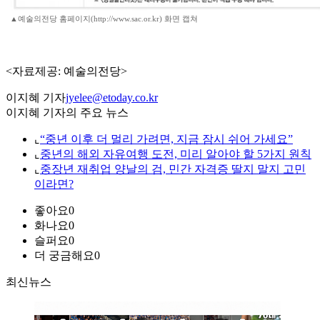
▲예술의전당 홈페이지(http://www.sac.or.kr) 화면 캡쳐
<자료제공: 예술의전당>
이지혜 기자
jyelee@etoday.co.kr
이지혜 기자의 주요 뉴스
⌞
“중년 이후 더 멀리 가려면, 지금 잠시 쉬어 가세요”
⌞
중년의 해외 자유여행 도전, 미리 알아야 할 5가지 원칙
⌞
중장년 재취업 양날의 검, 민간 자격증 딸지 말지 고민
이라면?
좋아요
0
화나요
0
슬퍼요
0
더 궁금해요
0
최신뉴스