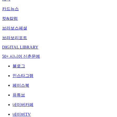
카드뉴스
컷&칼럼
브라보스페셜
브라보리포트
DIGITAL LIBRARY
50+ 시니어 신춘문예
블로그
인스타그램
페이스북
유튜브
네이버카페
네이버TV