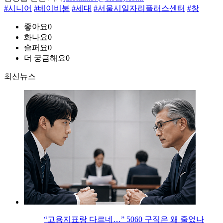
#시니어
#베이비붐
#세대
#서울시일자리플러스센터
#창
좋아요
0
화나요
0
슬퍼요
0
더 궁금해요
0
최신뉴스
“고용지표랑 다르네…” 5060 구직은 왜 줄었나