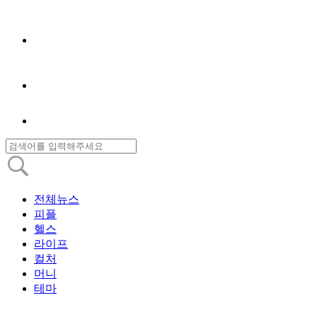
전체뉴스
피플
헬스
라이프
컬처
머니
테마