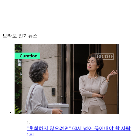
브라보 인기뉴스
1.
"후회하지 않으려면" 60세 넘어 끊어내야 할 사람
1위