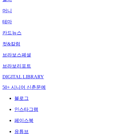
머니
테마
카드뉴스
컷&칼럼
브라보스페셜
브라보리포트
DIGITAL LIBRARY
50+ 시니어 신춘문예
블로그
인스타그램
페이스북
유튜브