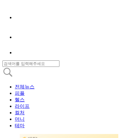
전체뉴스
피플
헬스
라이프
컬처
머니
테마