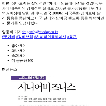
한편, 짐바브웨는 살인적인 ‘하이퍼 인플레이션’을 겪었다. 무
가베 대통령의 경제정책 실패로 2008년 물가상승률이 무려 2
억% 이상에 달한 것이다. 결국 2009년 자국통화 짐바브웨 달
러 통용을 중단하고 미국 달러와 남아공 랜드화 등을 채택하면
서 물가를 안정시켰다.
양용비 기자
dragonfly@etoday.co.kr
#무가베
#짐바브웨
#하이퍼인플레이션
#월급
좋아요
0
화나요
0
슬퍼요
0
더 궁금해요
0
최신뉴스