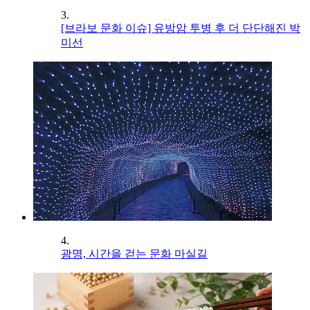
3.
[브라보 문화 이슈] 유방암 투병 후 더 단단해진 박
미선
4.
광명, 시간을 걷는 문화 마실길