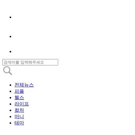
전체뉴스
피플
헬스
라이프
컬처
머니
테마