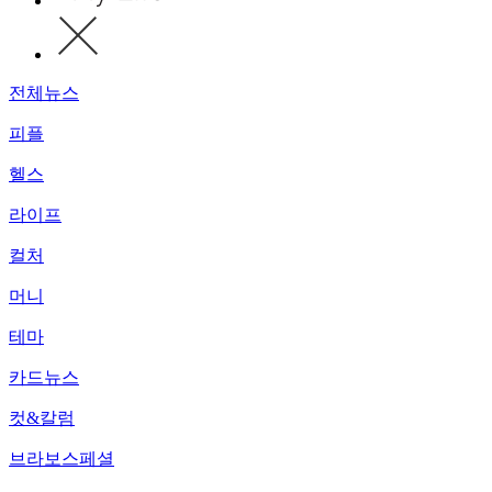
전체뉴스
피플
헬스
라이프
컬처
머니
테마
카드뉴스
컷&칼럼
브라보스페셜