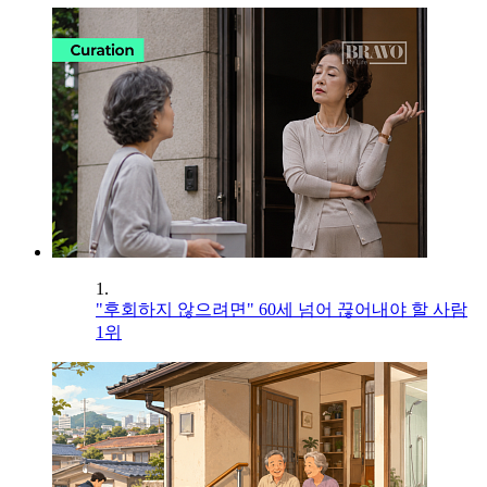
1.
"후회하지 않으려면" 60세 넘어 끊어내야 할 사람
1위