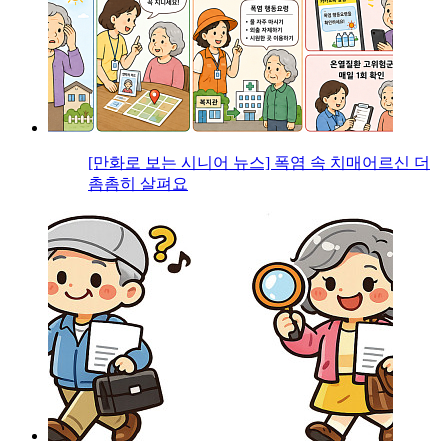
[만화로 보는 시니어 뉴스] 폭염 속 치매어르신 더
촘촘히 살펴요