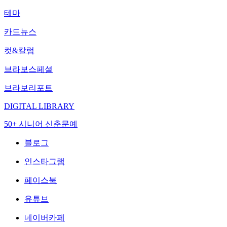
테마
카드뉴스
컷&칼럼
브라보스페셜
브라보리포트
DIGITAL LIBRARY
50+ 시니어 신춘문예
블로그
인스타그램
페이스북
유튜브
네이버카페