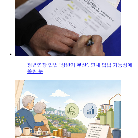
정년연장 입법 ‘상반기 무산’, 연내 입법 가능성에
쏠린 눈