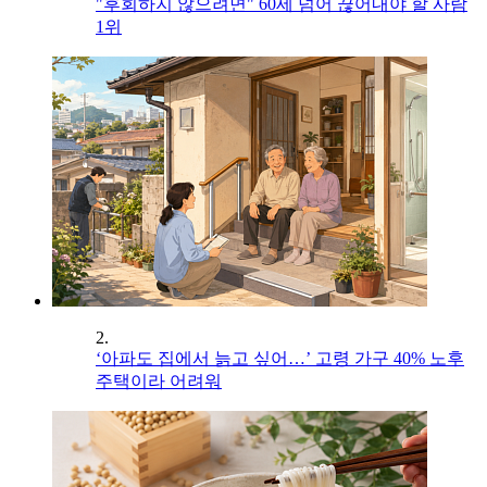
"후회하지 않으려면" 60세 넘어 끊어내야 할 사람
1위
2.
‘아파도 집에서 늙고 싶어…’ 고령 가구 40% 노후
주택이라 어려워