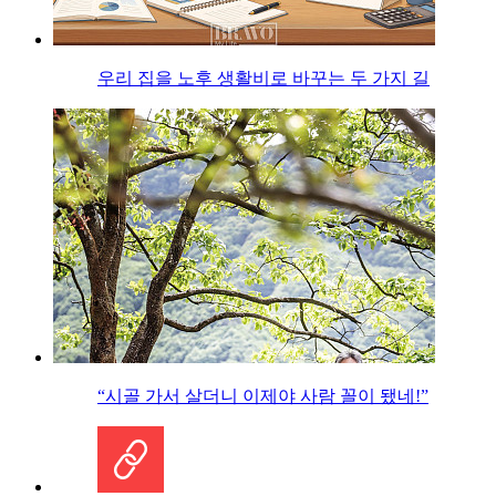
우리 집을 노후 생활비로 바꾸는 두 가지 길
“시골 가서 살더니 이제야 사람 꼴이 됐네!”