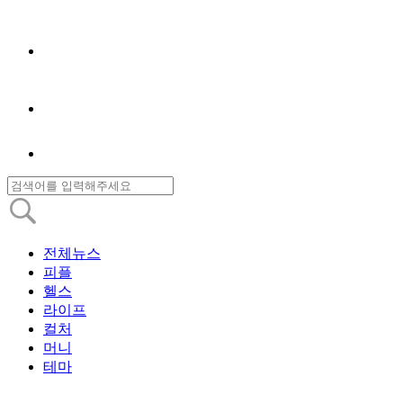
전체뉴스
피플
헬스
라이프
컬처
머니
테마