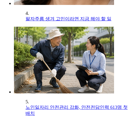
4.
팔자주름 생겨 고민이라면 지금 해야 할 일
5.
노인일자리 안전관리 강화, 안전전담인력 613명 첫
배치