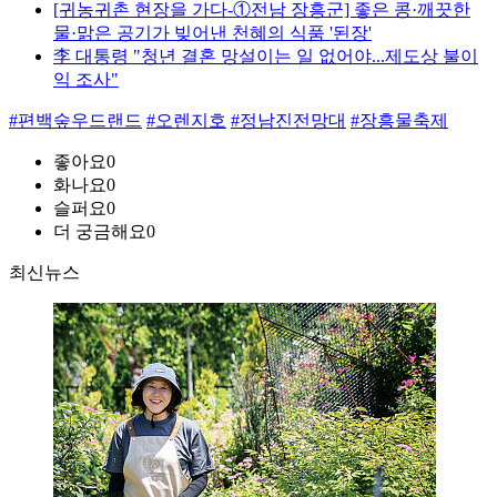
[귀농귀촌 현장을 가다-①전남 장흥군] 좋은 콩·깨끗한
물·맑은 공기가 빚어낸 천혜의 식품 '된장'
李 대통령 "청년 결혼 망설이는 일 없어야...제도상 불이
익 조사"
#편백숲우드랜드
#오렌지호
#정남진전망대
#장흥물축제
좋아요
0
화나요
0
슬퍼요
0
더 궁금해요
0
최신뉴스