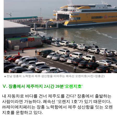
▲전남 장흥의 노력항과 제주 성산항을 이어주는 쾌속선 오렌지호(사진=장흥군)
Ⅴ. 장흥에서 제주까지 2시간 20분
'오렌지호'
내 자동차로 바다를 건너 제주도를 간다? 장흥에서 출발하는
사람이라면 가능하다. 쾌속선 ‘오렌지 1호’가 있기 때문이다,
㈜제이에치페리는 장흥 노력항에서 제주 성산항을 잇는 오렌
지호를 운항하고 있다.