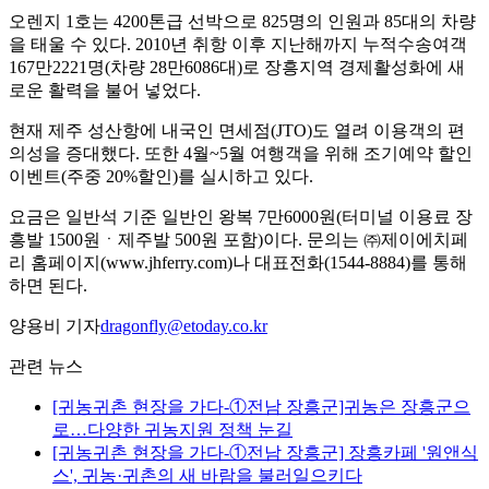
오렌지 1호는 4200톤급 선박으로 825명의 인원과 85대의 차량
을 태울 수 있다. 2010년 취항 이후 지난해까지 누적수송여객
167만2221명(차량 28만6086대)로 장흥지역 경제활성화에 새
로운 활력을 불어 넣었다.
현재 제주 성산항에 내국인 면세점(JTO)도 열려 이용객의 편
의성을 증대했다. 또한 4월~5월 여행객을 위해 조기예약 할인
이벤트(주중 20%할인)를 실시하고 있다.
요금은 일반석 기준 일반인 왕복 7만6000원(터미널 이용료 장
흥발 1500원ㆍ제주발 500원 포함)이다. 문의는 ㈜제이에치페
리 홈페이지(www.jhferry.com)나 대표전화(1544-8884)를 통해
하면 된다.
양용비 기자
dragonfly@etoday.co.kr
관련 뉴스
[귀농귀촌 현장을 가다-①전남 장흥군]귀농은 장흥군으
로…다양한 귀농지원 정책 눈길
[귀농귀촌 현장을 가다-①전남 장흥군] 장흥카페 '원앤식
스', 귀농·귀촌의 새 바람을 불러일으키다