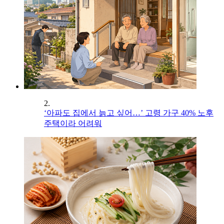
2.
‘아파도 집에서 늙고 싶어…’ 고령 가구 40% 노후
주택이라 어려워