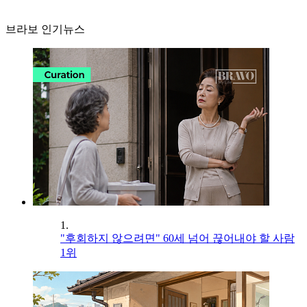
브라보 인기뉴스
1.
"후회하지 않으려면" 60세 넘어 끊어내야 할 사람
1위