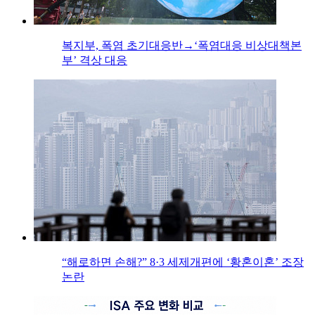
복지부, 폭염 초기대응반→‘폭염대응 비상대책본
부’ 격상 대응
“해로하면 손해?” 8·3 세제개편에 ‘황혼이혼’ 조장
논란