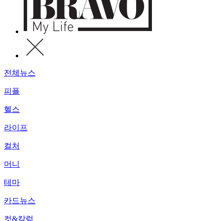
전체뉴스
피플
헬스
라이프
컬처
머니
테마
카드뉴스
컷&칼럼