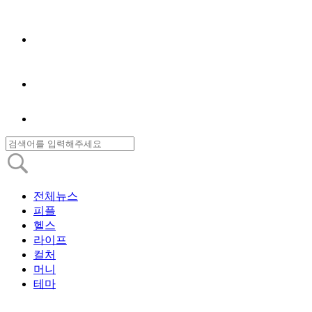
전체뉴스
피플
헬스
라이프
컬처
머니
테마