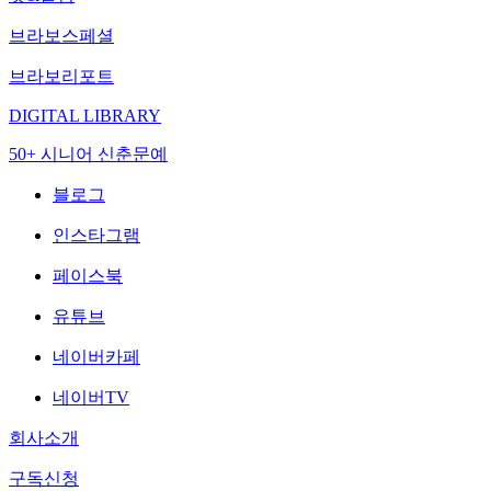
브라보스페셜
브라보리포트
DIGITAL LIBRARY
50+ 시니어 신춘문예
블로그
인스타그램
페이스북
유튜브
네이버카페
네이버TV
회사소개
구독신청