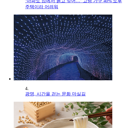
‘아파도 집에서 늙고 싶어…’ 고령 가구 40% 노후
주택이라 어려워
4.
광명, 시간을 걷는 문화 마실길