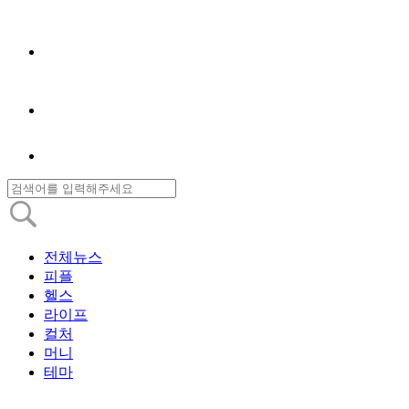
전체뉴스
피플
헬스
라이프
컬처
머니
테마