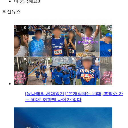
더 궁금해요
0
최신뉴스
[윤나래의 세대읽기] ‘뜨개질하는 20대, 흠뻑쇼 가
는 50대’ 취향엔 나이가 없다