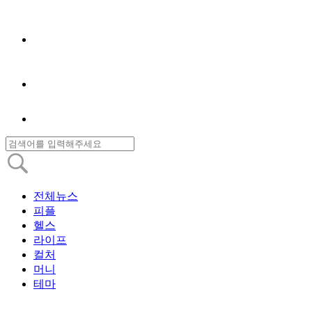
전체뉴스
피플
헬스
라이프
컬처
머니
테마