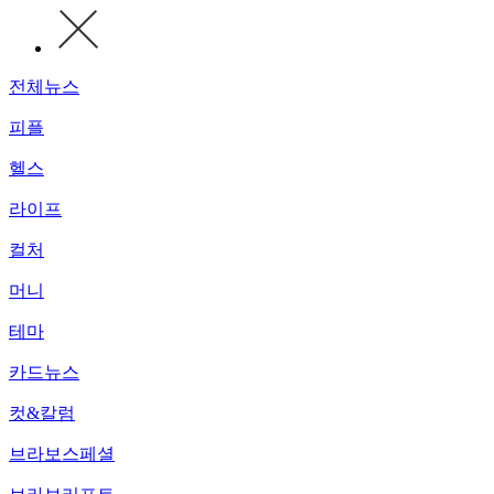
전체뉴스
피플
헬스
라이프
컬처
머니
테마
카드뉴스
컷&칼럼
브라보스페셜