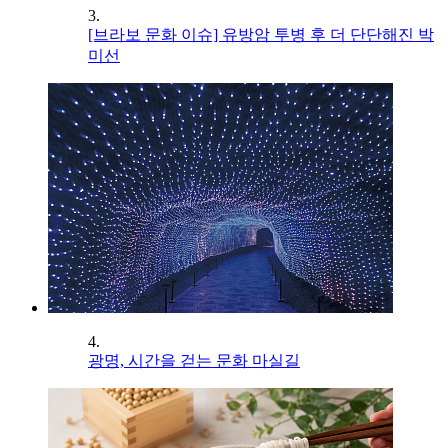
3.
[브라보 문화 이슈] 유방암 투병 후 더 단단해진 박
미선
4.
광명, 시간을 걷는 문화 마실길