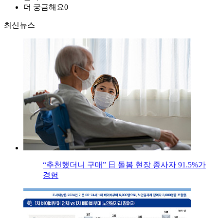
더 궁금해요
0
최신뉴스
“추천했더니 구매” 日 돌봄 현장 종사자 91.5%가
경험