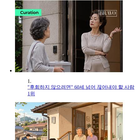
1.
"후회하지 않으려면" 60세 넘어 끊어내야 할 사람
1위