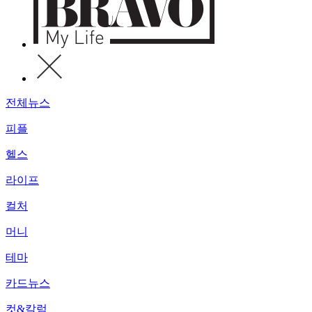
전체뉴스
피플
헬스
라이프
컬처
머니
테마
카드뉴스
컷&칼럼