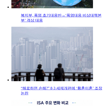
복지부, 폭염 초기대응반→‘폭염대응 비상대책본
부’ 격상 대응
“해로하면 손해?” 8·3 세제개편에 ‘황혼이혼’ 조장
논란