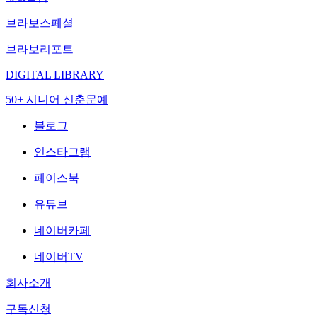
브라보스페셜
브라보리포트
DIGITAL LIBRARY
50+ 시니어 신춘문예
블로그
인스타그램
페이스북
유튜브
네이버카페
네이버TV
회사소개
구독신청