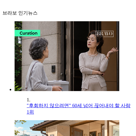
브라보 인기뉴스
1.
"후회하지 않으려면" 60세 넘어 끊어내야 할 사람
1위