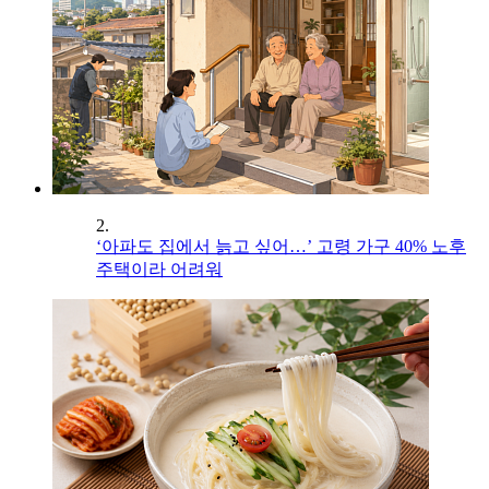
2.
‘아파도 집에서 늙고 싶어…’ 고령 가구 40% 노후
주택이라 어려워