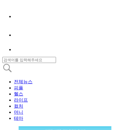
전체뉴스
피플
헬스
라이프
컬처
머니
테마