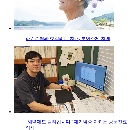
파킨슨병과 헷갈리는 치매, 루이소체 치매
“새벽에도 달려갑니다” 재가임종 지키는 방문진료
의사