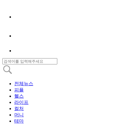
전체뉴스
피플
헬스
라이프
컬처
머니
테마