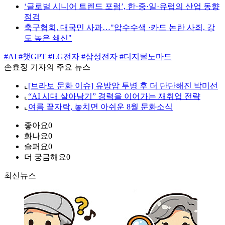
‘글로벌 시니어 트렌드 포럼’, 한·중·일·유럽의 산업 동향
점검
축구협회, 대국민 사과…"압수수색 ·카드 논란 사죄, 강
도 높은 쇄신"
#AI
#챗GPT
#LG전자
#삼성전자
#디지털노마드
손효정 기자의 주요 뉴스
⌞
[브라보 문화 이슈] 유방암 투병 후 더 단단해진 박미선
⌞
“AI 시대 살아남기” 경력을 이어가는 재취업 전략
⌞
여름 끝자락, 놓치면 아쉬운 8월 문화소식
좋아요
0
화나요
0
슬퍼요
0
더 궁금해요
0
최신뉴스