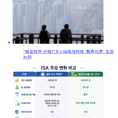
“해로하면 손해?” 8·3 세제개편에 ‘황혼이혼’ 조장
논란