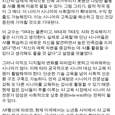
시간적·경제적 제약으로 인해 과거누리지 못했던 다양한 활동
을 AI를 통해 마음껏 펼칠 수 있다. 그림 그리기, 음악 작곡 등
이 그 예다. 더 나아가 시니어의 사회참여가 확대되며, 수익 창
출도 가능해진다. 이는 시니어의 고독감을 해소하고 정신 건강
증진에 기여할 것으로 기대된다.
이 교수는 “50대는 물론이고, 60대와 70대도 AI와 친숙해지기
좋은 시기라고 생각한다. 실제로 교육할 때 만난 시니어들은
AI를 학습하고 새로운 자신을 발견하면서 높은 만족감을 드러
냈다”면서 “자신의 매력 자본을 증강하는 데 AI를 활용할 수
있다고 생각해도 좋을 것 같다”고 설명을 덧붙였다.
그러나 아직도 디지털의 변화를 따라잡지 못하고 어려워하는
시니어가 많다. 이에 따라 궁극적으로 시니어 대상 AI 교육 지
원이 활발해져야 한다. 단순한 기술 교육을 넘어 사회적 선순
환 구조 구축도 가능하다. 먼저 교육받은 시니어가 전문성을
갖춰 또 다른 시니어를 교육하는 강사로 활동할 수 있기 때문.
현재 젊은 강사들이 주를 이루는 AI 교육 시장에서 시니어 AI
전문가 양성은 사회적으로 상호 윈윈(win-win)하는 전략이 될
수 있다.
AP통신에 따르면, 현재 미국에서는 노년층 사이에서 AI 교육