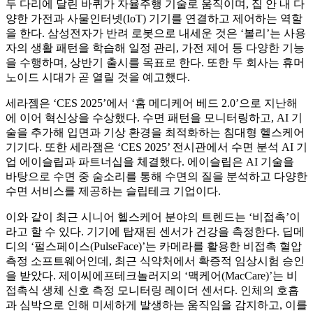
두 다리에 달린 바퀴가 자율주행 기술로 움직이며, 집 안 내 다
양한 가전과 사물인터넷(IoT) 기기를 연결하고 제어하는 역할
을 한다. 삼성전자가 반려 로봇으로 내세운 것은 ‘볼리’는 사용
자의 생활 패턴을 학습해 일정 관리, 가전 제어 등 다양한 기능
을 수행하며, 상반기 출시를 목표로 한다. 또한 두 회사는 휴머
노이드 시대가 곧 열릴 것을 예고했다.
세라젬은 ‘CES 2025’에서 ‘홈 메디케어 베드 2.0’으로 지난해
에 이어 혁신상을 수상했다. 수면 패턴을 모니터링하고, AI 기
술을 추가해 입면과 기상 환경을 최적화하는 침대형 헬스케어
기기다. 또한 세라잼은 ‘CES 2025’ 전시관에서 수면 분석 AI 기
업 에이슬립과 파트너십을 체결했다. 에이슬립은 AI 기술을
바탕으로 수면 중 숨소리를 통해 수면의 질을 분석하고 다양한
수면 서비스를 제공하는 슬립테크 기업이다.
이와 같이 최근 시니어 헬스케어 분야의 트렌드는 ‘비접촉’이
라고 할 수 있다. 기기에 탑재된 센서가 건강을 측정한다. 딥메
디의 ‘펄스페이스(PulseFace)’는 카메라를 활용한 비접촉 혈압
측정 소프트웨어인데, 최근 식약처에서 확증적 임상시험 승인
을 받았다. 제이씨에프테크놀러지의 ‘맥케어(MacCare)’는 비
접촉식 생체 신호 측정 모니터링 레이더 센서다. 인체의 호흡
과 심박으로 인해 미세하게 발생하는 움직임을 감지하고, 이를