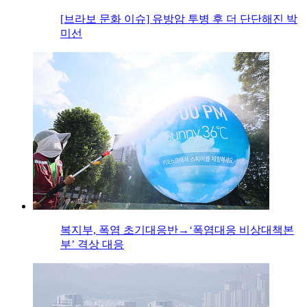
[브라보 문화 이슈] 유방암 투병 후 더 단단해진 박
미선
복지부, 폭염 초기대응반→‘폭염대응 비상대책본
부’ 격상 대응