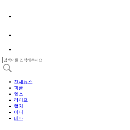
전체뉴스
피플
헬스
라이프
컬처
머니
테마