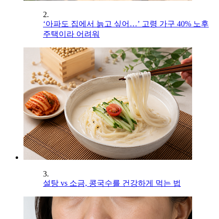
2.
‘아파도 집에서 늙고 싶어…’ 고령 가구 40% 노후
주택이라 어려워
3.
설탕 vs 소금, 콩국수를 건강하게 먹는 법