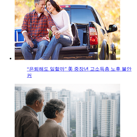
“은퇴해도 일할까” 美 중장년 고소득층 노후 불안
커