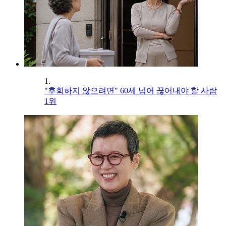
1.
"후회하지 않으려면" 60세 넘어 끊어내야 할 사람
1위