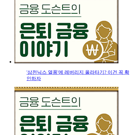
'삼전닉스 열풍'에 레버리지 올라타기? 이건 꼭 확
인하자