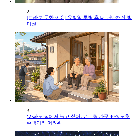
2.
[브라보 문화 이슈] 유방암 투병 후 더 단단해진 박
미선
3.
‘아파도 집에서 늙고 싶어…’ 고령 가구 40% 노후
주택이라 어려워