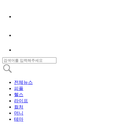
전체뉴스
피플
헬스
라이프
컬처
머니
테마