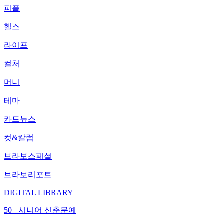
피플
헬스
라이프
컬처
머니
테마
카드뉴스
컷&칼럼
브라보스페셜
브라보리포트
DIGITAL LIBRARY
50+ 시니어 신춘문예