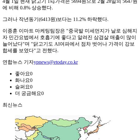
4월 1일 현재 닭고기 1㎏가격은 5694원으로 2월 28일의 5647원
에 비해 0.8% 상승했다.
그러나 작년동기(6413원)보다는 11.2% 하락했다.
이종훈 이마트 마케팅팀장은 "중국발 미세먼지가 날로 심해지
자 민간요법에서 호흡기에 좋다고 알려진 삼겹살 매출이 많이
늘어났다"며 "닭고기도 AI여파에서 점차 벗어나 가격이 강보
합세를 보였다"고 전했다.
연합뉴스 기자
ypnews@etoday.co.kr
좋아요
0
화나요
0
슬퍼요
0
더 궁금해요
0
최신뉴스