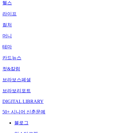
헬스
라이프
컬처
머니
테마
카드뉴스
컷&칼럼
브라보스페셜
브라보리포트
DIGITAL LIBRARY
50+ 시니어 신춘문예
블로그