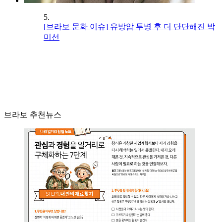
5.
[브라보 문화 이슈] 유방암 투병 후 더 단단해진 박
미선
브라보 추천뉴스