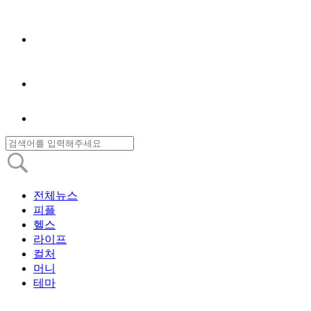
전체뉴스
피플
헬스
라이프
컬처
머니
테마