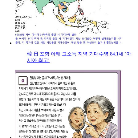
韓·日 포함 아태 고소득 지역 기대수명 84.1세 ‘아
시아 최고’