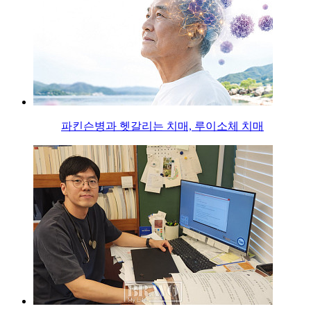
파킨슨병과 헷갈리는 치매, 루이소체 치매