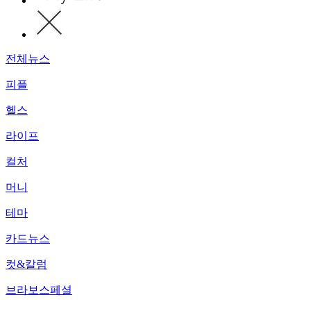
전체뉴스
피플
헬스
라이프
컬처
머니
테마
카드뉴스
컷&칼럼
브라보스페셜