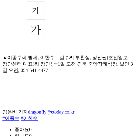
▲이종수씨 별세, 이한수ㆍ길수씨 부친상, 정진권(조선일보
장안센터 대표)씨 장인상=1일 오전 경북 중앙장례식장, 발인 3
일 오전, 054-541-4477
양용비 기자
dragonfly@etoday.co.kr
#이종수
#이한수
좋아요
0
화나요
0