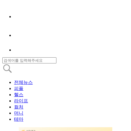
전체뉴스
피플
헬스
라이프
컬처
머니
테마