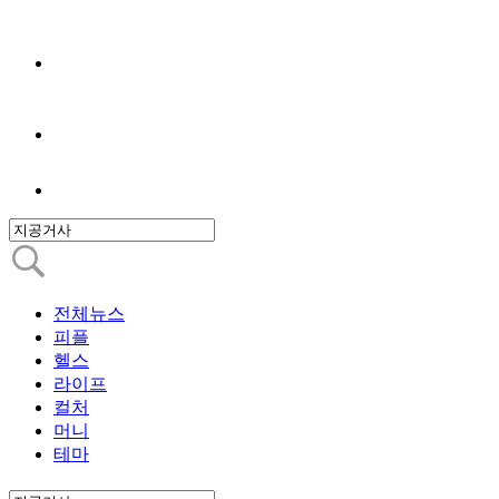
전체뉴스
피플
헬스
라이프
컬처
머니
테마