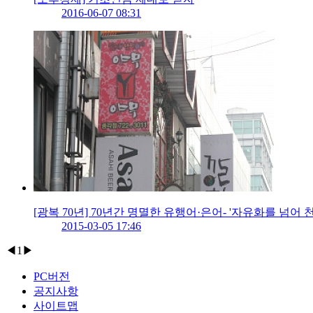
2016-06-07 08:31
[광복 70년] 70년간 명멸한 유행어·은어- '자유화를 넘어 
2015-03-05 17:46
◀
1
▶
PC버전
공지사항
사이트맵