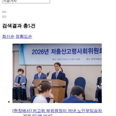
검색결과 총
5
건
최신순
정확도순
[현장에서] 저고위 부위원장이 꺼낸 노인무임승차
2026-07-08 16:07