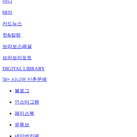
머니
테마
카드뉴스
컷&칼럼
브라보스페셜
브라보리포트
DIGITAL LIBRARY
50+ 시니어 신춘문예
블로그
인스타그램
페이스북
유튜브
네이버카페