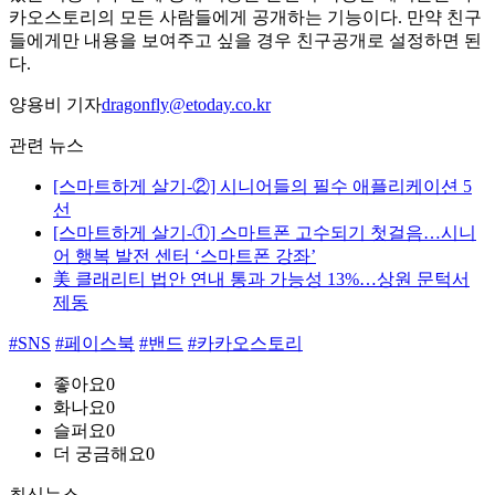
카오스토리의 모든 사람들에게 공개하는 기능이다. 만약 친구
들에게만 내용을 보여주고 싶을 경우 친구공개로 설정하면 된
다.
양용비 기자
dragonfly@etoday.co.kr
관련 뉴스
[스마트하게 살기-②] 시니어들의 필수 애플리케이션 5
선
[스마트하게 살기-①] 스마트폰 고수되기 첫걸음…시니
어 행복 발전 센터 ‘스마트폰 강좌’
美 클래리티 법안 연내 통과 가능성 13%…상원 문턱서
제동
#SNS
#페이스북
#밴드
#카카오스토리
좋아요
0
화나요
0
슬퍼요
0
더 궁금해요
0
최신뉴스