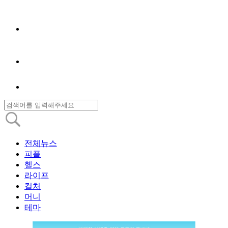
전체뉴스
피플
헬스
라이프
컬처
머니
테마