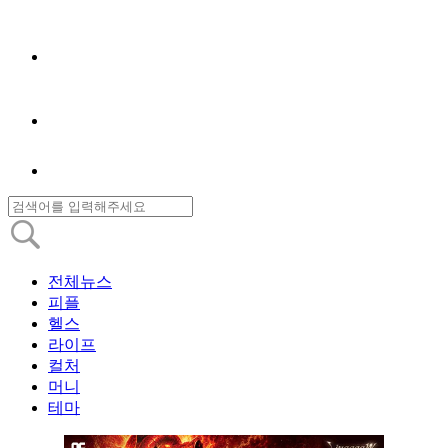
전체뉴스
피플
헬스
라이프
컬처
머니
테마