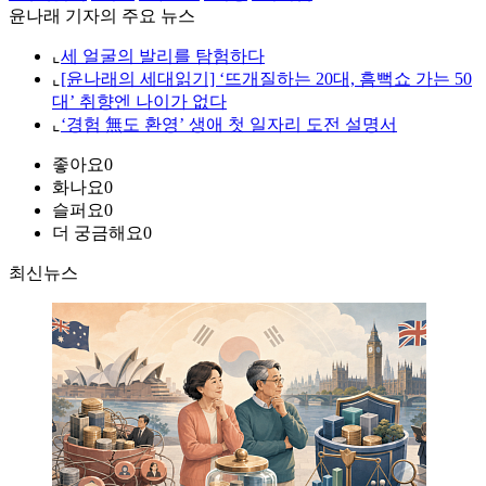
윤나래 기자의 주요 뉴스
⌞
세 얼굴의 발리를 탐험하다
⌞
[윤나래의 세대읽기] ‘뜨개질하는 20대, 흠뻑쇼 가는 50
대’ 취향엔 나이가 없다
⌞
‘경험 無도 환영’ 생애 첫 일자리 도전 설명서
좋아요
0
화나요
0
슬퍼요
0
더 궁금해요
0
최신뉴스