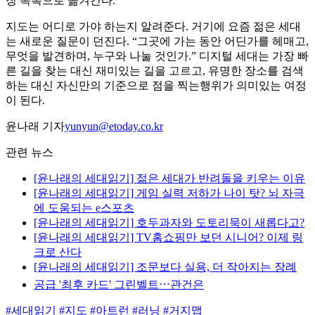
장 목록으로 옮겨간다.
지도는 어디로 가야 하는지 알려준다. 거기에 요즘 젊은 세대
는 새로운 질문이 던진다. “그곳에 가는 동안 어딘가를 헤매고,
무엇을 발견하며, 누구와 나눌 것인가.” 디지털 세대는 가장 빠
른 길을 찾는 대신 재미있는 길을 고르고, 유명한 장소를 검색
하는 대신 자신만의 기준으로 점을 찍는행위가 의미있는 여정
이 된다.
윤나래 기자
yunyun@etoday.co.kr
관련 뉴스
[윤나래의 세대읽기] 젊은 세대가 반려돌을 키우는 이유
[윤나래의 세대읽기] 게임 실력 저하가 나이 탓? 뇌 자극
에 도움되는 e스포츠
[윤나래의 세대읽기] 호두과자와 도토리묵이 새롭다고?
[윤나래의 세대읽기] TV홈쇼핑만 보던 시니어? 이제 링
크로 산다
[윤나래의 세대읽기] 조문보다 실용, 더 작아지는 장례
공급 '최후 카드' 그린벨트⋯관건은
#세대읽기
#지도
#아트런
#러닝
#거지맵