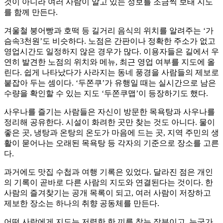
것이 아니라 여러 사람이 알고 있는 정보를 조금씩 보태 지도
를 함께 만든다.
겨울철 붕어빵과 호떡 등 길거리 음식의 위치를 알려주는 ‘가
슴속3천원’도 비슷하다. 노점은 간판이나 정확한 주소가 없고
영업시간도 일정하지 않은 경우가 많다. 이용자들은 길에서 우
연히 발견한 노점의 위치와 메뉴, 최근 영업 여부를 지도에 올
린다. 쉽게 나타났다가 사라지는 동네 풍경을 사람들의 제보로
붙잡아 두는 셈이다. ‘두쫀쿠’가 유행일 때는 실시간으로 남은
수량을 확인할 수 있는 지도 ‘두쫀쿠맵’이 등장하기도 했다.
사우나를 즐기는 사람들은 자신이 방문한 목욕탕과 사우나를
정리해 공유한다. 시설이 화려한 곳만 찾는 것도 아니다. 물이
좋은 곳, 냉탕과 온탕의 온도가 마음에 드는 곳, 지역 주민의 생
활이 묻어나는 오래된 목욕탕 등 각자의 기준으로 장소를 고른
다.
과거에도 맛집 수첩과 여행 기록은 있었다. 달라진 점은 개인
의 기록이 곧바로 다른 사람의 지도와 연결된다는 것이다. 한
사람의 즐겨찾기는 공개 목록이 되고, 여러 사람이 저장하고
제보한 장소는 하나의 취향 공동체를 만든다.
어떤 사람에게 지도는 저렴한 한 끼를 찾는 장부이고, 누군가