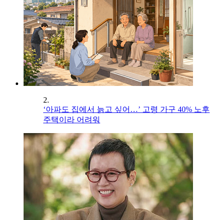
2.
‘아파도 집에서 늙고 싶어…’ 고령 가구 40% 노후
주택이라 어려워