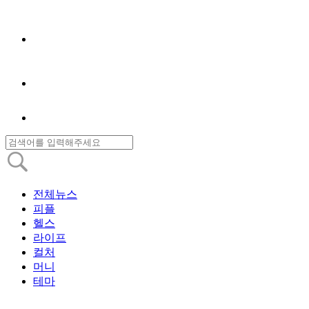
전체뉴스
피플
헬스
라이프
컬처
머니
테마