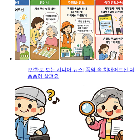
[만화로 보는 시니어 뉴스] 폭염 속 치매어르신 더
촘촘히 살펴요