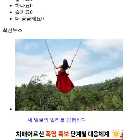
화나요
0
슬퍼요
0
더 궁금해요
0
최신뉴스
세 얼굴의 발리를 탐험하다