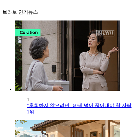
브라보 인기뉴스
1.
"후회하지 않으려면" 60세 넘어 끊어내야 할 사람
1위