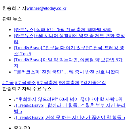
한승희 기자
winhee@etoday.co.kr
관련 뉴스
[카드뉴스] 실패 없는 '6월 전국 축제' 테마별 정리
[카드뉴스] 6월 시니어 생활비에 영향 줄 제도 변화 총정
리
[Trend&Bravo] "친구들 다 여기 있구먼" 전국 '트레킹 명
소' Top 5
[Trend&Bravo] 매일 약 먹는다면, 여름철 약 보관법 5가
지
"'롤러코스피' 진정 국면"… 韓 증시 반전 신호 나왔다
#수국
#수국명소
#수국축제
#여름축제
#걷기좋은길
한승희 기자의 주요 뉴스
⌞
"후회하지 않으려면" 60세 넘어 끊어내야 할 사람 1위
⌞
[Trend&Bravo] "함께라 더 힘들다" 황혼 부부 시간 분리
법 5
⌞
[Trend&Bravo] 거절 못 하는 시니어가 끊어야 할 행동 5
좋아요
0