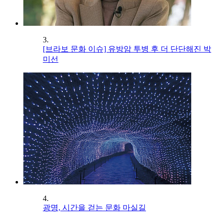
3.
[브라보 문화 이슈] 유방암 투병 후 더 단단해진 박
미선
4.
광명, 시간을 걷는 문화 마실길