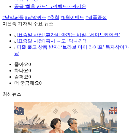
공급 '최후 카드' 그린벨트⋯관건은
#낱말퍼즐
#낱말퀴즈
#추첨
#6월이벤트
#경품증정
이은숙 기자의 주요 뉴스
⌞
[요즘말 사전] 휴가비 아끼는 비밀, ‘세이브케이션’
⌞
[요즘말 사전] 혹시 나도 ‘막나귀’?
⌞
퍼즐 풀고 상품 받자! ‘브라보 마이 라이프’ 독자참여마
당
좋아요
0
화나요
0
슬퍼요
0
더 궁금해요
0
최신뉴스