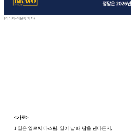
(이미지=이은숙 기자)
<가로>
1
열은 열로써 다스림. 열이 날 때 땀을 낸다든지,