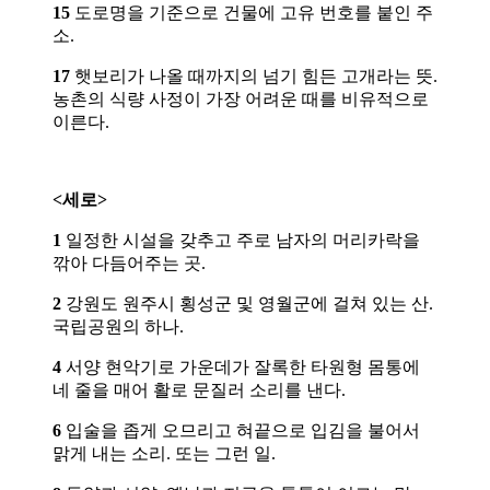
15
도로명을 기준으로 건물에 고유 번호를 붙인 주
소.
17
햇보리가 나올 때까지의 넘기 힘든 고개라는 뜻.
농촌의 식량 사정이 가장 어려운 때를 비유적으로
이른다.
<세로>
1
일정한 시설을 갖추고 주로 남자의 머리카락을
깎아 다듬어주는 곳.
2
강원도 원주시 횡성군 및 영월군에 걸쳐 있는 산.
국립공원의 하나.
4
서양 현악기로 가운데가 잘록한 타원형 몸통에
네 줄을 매어 활로 문질러 소리를 낸다.
6
입술을 좁게 오므리고 혀끝으로 입김을 불어서
맑게 내는 소리. 또는 그런 일.