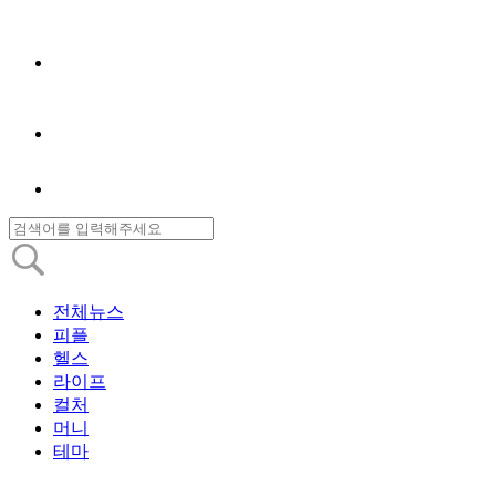
전체뉴스
피플
헬스
라이프
컬처
머니
테마