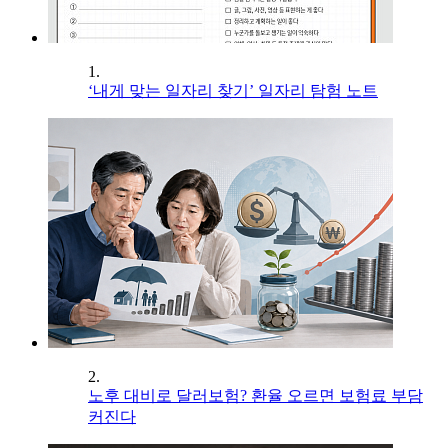
1.
‘내게 맞는 일자리 찾기’ 일자리 탐험 노트
2.
노후 대비로 달러보험? 환율 오르면 보험료 부담
커진다