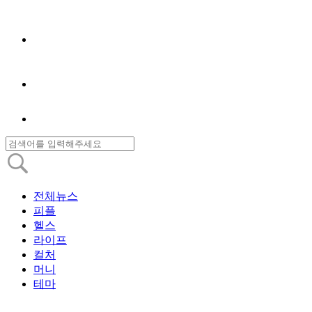
전체뉴스
피플
헬스
라이프
컬처
머니
테마