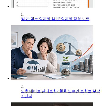
1.
‘내게 맞는 일자리 찾기’ 일자리 탐험 노트
2.
노후 대비로 달러보험? 환율 오르면 보험료 부담
커진다