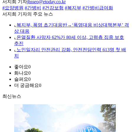
서지희 기자
jhsseo@etoday.co.kr
#요양병원
#간병비
#건강보험
#복지부
#간병비급여화
서지희 기자의 주요 뉴스
⌞
복지부, 폭염 초기대응반→‘폭염대응 비상대책본부’ 격
상 대응
⌞
온열질환 사망자 62%가 80세 이상, 고령층 집중 보호
추진
⌞
노인일자리 안전관리 강화, 안전전담인력 613명 첫 배
치
좋아요
0
화나요
0
슬퍼요
0
더 궁금해요
0
최신뉴스