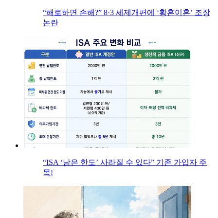
“해로하면 손해?” 8·3 세제개편에 ‘황혼이혼’ 조장
논란
“ISA ‘남은 한도’ 사라질 수 있다” 기존 가입자 주
목!