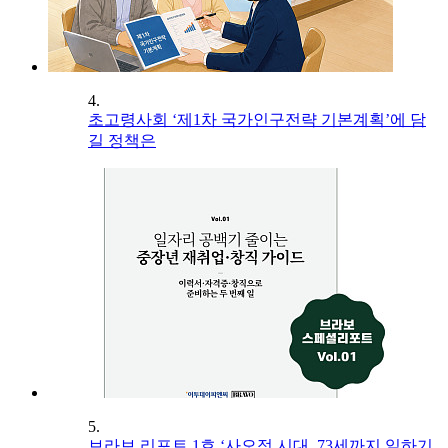
4.
초고령사회 ‘제1차 국가인구전략 기본계획’에 담
길 정책은
5.
브라보 리포트 1호 ‘사오정 시대, 73세까지 일하기