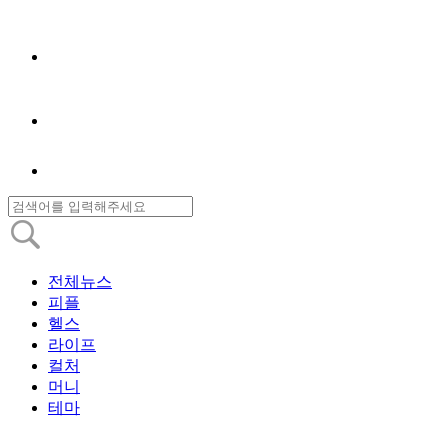
전체뉴스
피플
헬스
라이프
컬처
머니
테마