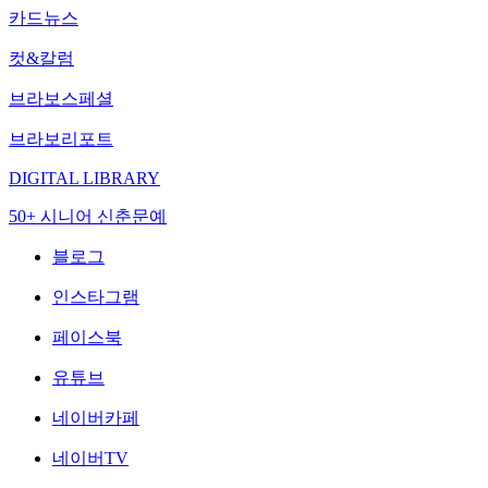
카드뉴스
컷&칼럼
브라보스페셜
브라보리포트
DIGITAL LIBRARY
50+ 시니어 신춘문예
블로그
인스타그램
페이스북
유튜브
네이버카페
네이버TV