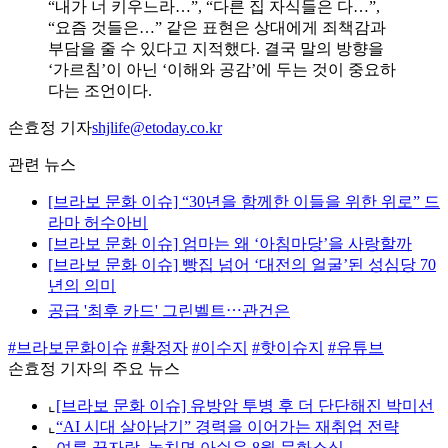
“내가 너 키우느라…”, “다른 집 자식들은 다…”,
“요즘 것들은…” 같은 표현은 상대에게 죄책감과
부담을 줄 수 있다고 지적했다. 결국 말의 방향을
‘가르침’이 아닌 ‘이해와 공감’에 두는 것이 중요하
다는 조언이다.
손효정 기자
shjlife@etoday.co.kr
관련 뉴스
[브라보 문화 이슈] “30년을 함께한 이들을 위한 위로” 드
라마 허수아비
[브라보 문화 이슈] 엄마는 왜 ‘아침마당’을 사랑할까
[브라보 문화 이슈] 빵집 넘어 ‘대전의 얼굴’된 성심당 70
년의 의미
공급 '최후 카드' 그린벨트⋯관건은
#브라보문화이슈
#황정자
#이수지
#핫이슈지
#유튜브
손효정 기자의 주요 뉴스
⌞
[브라보 문화 이슈] 유방암 투병 후 더 단단해진 박미선
⌞
“AI 시대 살아남기” 경력을 이어가는 재취업 전략
⌞
여름 끝자락, 놓치면 아쉬운 8월 문화소식