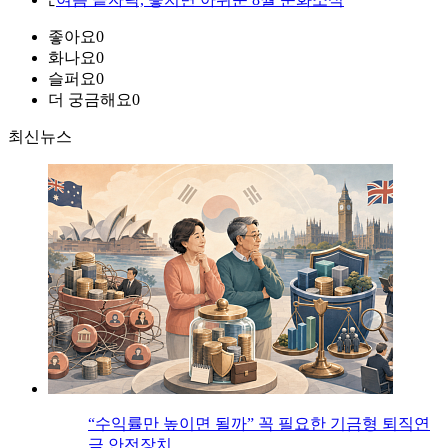
좋아요
0
화나요
0
슬퍼요
0
더 궁금해요
0
최신뉴스
“수익률만 높이면 될까” 꼭 필요한 기금형 퇴직연
금 안전장치