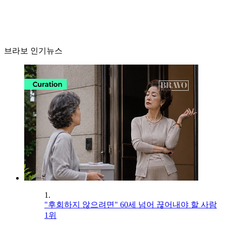
브라보 인기뉴스
1.
"후회하지 않으려면" 60세 넘어 끊어내야 할 사람
1위