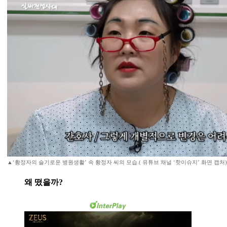
▲‘황정자의 슬기로운 병원생활’ 속 황정자 씨의 모습.( 유튜브 채널 ‘핫이슈지’ 화면 캡처)
왜 떴을까?