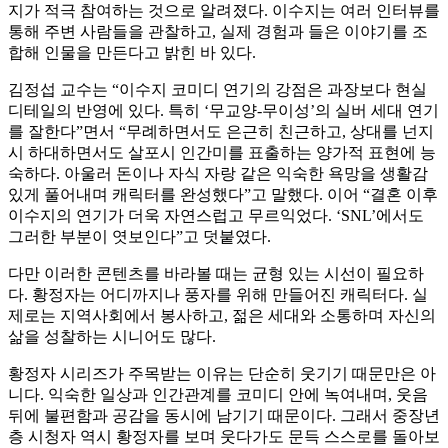
지가 적극 참여하는 것으로 알려졌다. 이수지는 여러 인터뷰를
통해 주변 사람들을 관찰하고, 실제 경험과 들은 이야기를 조
합해 인물을 만든다고 밝힌 바 있다.
김정섭 교수는 “이수지 코미디 연기의 강점은 과장보다 현실
디테일의 반영에 있다. 특히 ‘무교양-무이성’의 실버 세대 연기
를 잘한다”면서 “무례하면서도 은근히 친근하고, 상대를 넌지
시 하대하면서도 살포시 인간미를 표출하는 양가적 표현에 능
숙하다. 아울러 돈이나 자식 자랑 같은 익숙한 욕망을 생활감
있게 풀어내며 캐릭터를 완성했다”고 말했다. 이어 “결혼 이후
이수지의 연기가 더욱 자연스럽고 무르익었다. ‘SNL’에서도
그러한 부분이 엿보인다”고 덧붙였다.
다만 이러한 콘텐츠를 바라볼 때는 균형 있는 시선이 필요하
다. 황정자는 어디까지나 풍자를 위해 만들어진 캐릭터다. 실
제로는 지역사회에서 봉사하고, 젊은 세대와 소통하며 자신의
삶을 성찰하는 시니어도 많다.
황정자 시리즈가 주목받는 이유는 단순히 웃기기 때문만은 아
니다. 익숙한 일상과 인간관계를 코미디 안에 녹여내며, 웃음
뒤에 불편함과 공감을 동시에 남기기 때문이다. 그래서 중장년
층 시청자 역시 황정자를 보며 웃다가도 문득 스스로를 돌아보