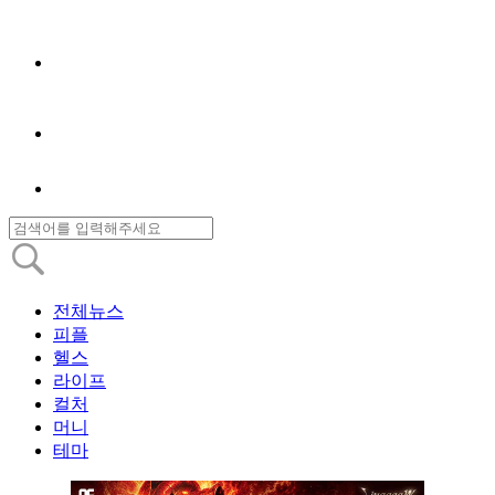
전체뉴스
피플
헬스
라이프
컬처
머니
테마