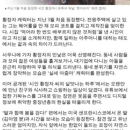
▲지난 3월 처음 등장한 시인 황정자.( 유튜브 채널 ‘핫이슈지’ 화면 캡처)
황정자 캐릭터는 지난 3월 처음 등장했다. 전원주택에 살고 있
는 그는 헤어롤을 만 채 모피 코트를 걸치고 제작진을 맞이한
다. 시집 ‘먹어라 한 번도 배부르지 않은 것처럼’을 낸 시인이
라고 자신을 소개하지만, 함께 일하는 아주머니를 대하는 태도
에서는 겉과 속의 차이가 드러난다.
사우나에 가자 황정자의 민낯은 더욱 선명해진다. 동네 사람들
과 모여 젊은 여성들을 흘겨보거나, 대기업에 다니는 아들을
은근히 자랑하며 우월 의식을 드러낸다. 동네 분위기를 자연스
럽게 장악하는 모습은 ‘실세 아줌마’ 캐릭터를 완성한다.
이어 공개된 ‘시인 황정자 씨의 살맛나는 하루’에서는 오랜만
에 만난 친구와 식사하고 쇼핑하는 일상이 담겼다. 유튜브에서
접한 가짜뉴스를 그대로 믿는 장면은 웃음을 주면서도 디지털
정보에 취약한 중장년층의 현실을 떠올리게 한다.
‘딸과 함께 봄을 걷다!’ 편에서는 미국 샌프란시스코에서 온 딸
(김아영 분)과 시간을 보내는 모습이 등장한다. 참견 많고 유난
스러운 엄마지만, 자식 앞에서는 한없이 들뜨는 표정이 자연스