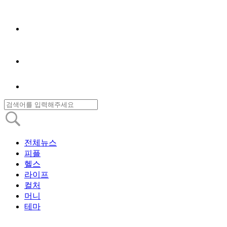
전체뉴스
피플
헬스
라이프
컬처
머니
테마