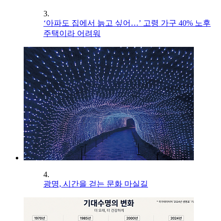
3.
‘아파도 집에서 늙고 싶어…’ 고령 가구 40% 노후
주택이라 어려워
4.
광명, 시간을 걷는 문화 마실길