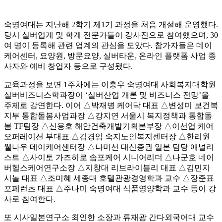
숙명여대는 지난해 2학기 제1기 과정을 처음 개설해 운영했다.
당시 실버업계 및 학계 전문가들이 강사진으로 참여했으며, 30
여 명이 등록해 관련 업계의 관심을 모았다. 참가자들은 데이
케어센터, 요양원, 방문요양, 실버타운, 온라인 플랫폼 사업 종
사자와 예비 창업자 등으로 구성됐다.
교육과정을 보면 1주차에는 이충우 숙명여대 사회복지대학원
실버비즈니스학과장이 ‘실버산업 개론 및 비즈니스 전망’을
주제로 강연한다. 이어 △박재병 케어닥 대표 △변성미 보건복
지부 통합돌봄사업과장 △강지연 서울시 복지정책과 통합돌
봄 TF팀장 △신용호 해안건축개발기획본부장 △이선엽 케어
오퍼레이션 부대표 △김경임 숙지노인복지센터장 △한리원
웰나우 데이케어센터장 △나미선 대신증권 일본 담당 애널리
스트 △사이토 가즈히로 솜포케어 시니어리더 △나군호 네이
버헬스케어연구소장 △지창대 리브라이블리 대표 △김민지
시놀 대표 △조미혜 세종대 호텔관광경영학과 교수 △장준표
포페런츠 대표 △주나미 숙명여대 식품영양학과 교수 등이 강
사로 참여한다.
또 시사일본연구소 최인한 소장과 류재광 간다외국어대 교수