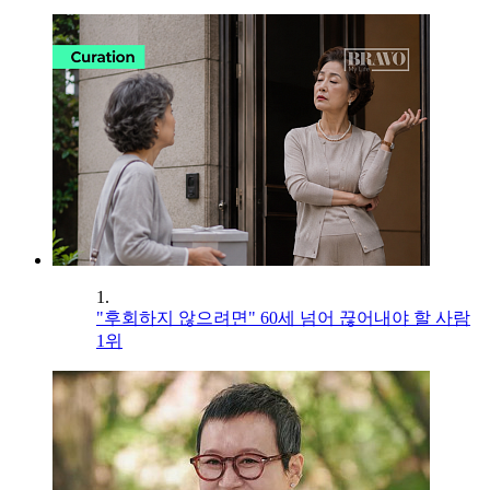
1.
"후회하지 않으려면" 60세 넘어 끊어내야 할 사람
1위