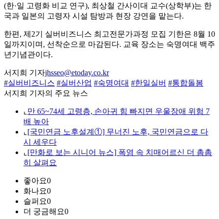
(한·일 고령화 비교 연구), 최상철 간사이대 교수(상학부)는 한
국과 일본의 고령자 시설 탐방과 현장 강연을 맡는다.
한편, 제2기 실버비즈니스 최고전문가과정 모집 기한은 8월 10
일까지이며, 선착순으로 마감된다. 교육 장소는 숙명여대 백주
년기념관이다.
서지희 기자
jhsseo@etoday.co.kr
#실버비즈니스
#실버산업
#숙명여대
#한일실버
#통합돌봄
서지희 기자의 주요 뉴스
⌞
만 65~74세 고령층, 손아귀 힘 빠지면 우울장애 위험 7
배 높아
⌞
[국민연금 노후설계①] 무너진 노후, 국민연금으로 다
시 세우다
⌞
[만화로 보는 시니어 뉴스] 폭염 속 치매어르신 더 촘촘
히 살펴요
좋아요
0
화나요
0
슬퍼요
0
더 궁금해요
0