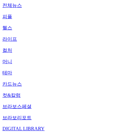
전체뉴스
피플
헬스
라이프
컬처
머니
테마
카드뉴스
컷&칼럼
브라보스페셜
브라보리포트
DIGITAL LIBRARY