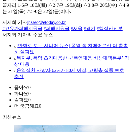
끝자리 1·6은 18일(월) △2·7은 19일(화) △3·8은 20일(수) △4·9
는 21일(목) △5·0은 22일(금)이다.
서지희 기자
jhsseo@etoday.co.kr
#고유가피해지원금
#피해지원금
#서울
#경기
#행정안전부
서지희 기자의 주요 뉴스
⌞
[만화로 보는 시니어 뉴스] 폭염 속 치매어르신 더 촘촘
히 살펴요
⌞
복지부, 폭염 초기대응반→‘폭염대응 비상대책본부’ 격
상 대응
⌞
온열질환 사망자 62%가 80세 이상, 고령층 집중 보호
추진
좋아요
0
화나요
0
슬퍼요
0
더 궁금해요
0
최신뉴스