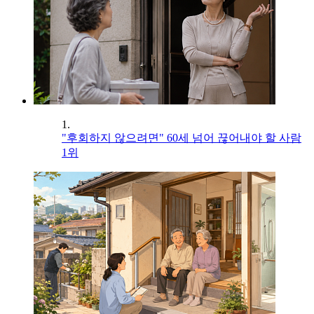
1.
"후회하지 않으려면" 60세 넘어 끊어내야 할 사람
1위