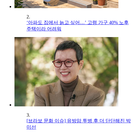
2.
‘아파도 집에서 늙고 싶어…’ 고령 가구 40% 노후
주택이라 어려워
3.
[브라보 문화 이슈] 유방암 투병 후 더 단단해진 박
미선