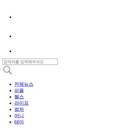
전체뉴스
피플
헬스
라이프
컬처
머니
테마