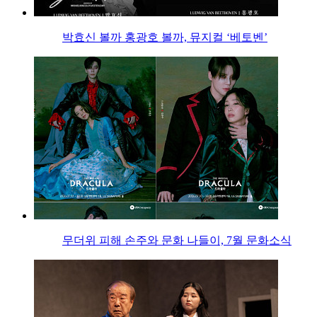
박효신 볼까 홍광호 볼까, 뮤지컬 ‘베토벤’
무더위 피해 손주와 문화 나들이, 7월 문화소식