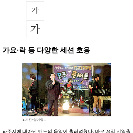
가요·락 등 다양한 세션 호응
▲사진=경기일보
파주시에 때아닌 밴드의 음악이 흘러넘쳤다. 바로 24일 지역출