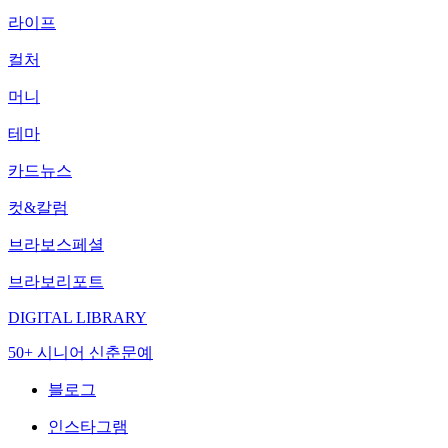
라이프
컬처
머니
테마
카드뉴스
컷&칼럼
브라보스페셜
브라보리포트
DIGITAL LIBRARY
50+ 시니어 신춘문예
블로그
인스타그램