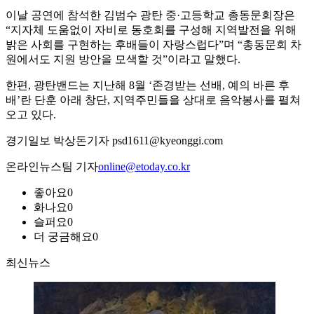
이날 공연에 참석한 김범수 광탄 중·고등학교 총동문회장은
“지자체 도움없이 자비로 동호회를 구성해 지역발전을 위해
밝은 사회를 구현하는 후배들이 자랑스럽다”며 “총동문회 차
원에서도 지원 방안을 모색할 것”이라고 말했다.
한편, 광탄밴드는 지난해 8월 ‘존경받는 선배, 예의 바른 후
배’란 단훈 아래 창단, 지역주민들을 상대로 음악봉사를 펼쳐
오고 있다.
경기일보 박상돈기자 psd1611@kyeonggi.com
온라인뉴스팀 기자
online@etoday.co.kr
좋아요
0
화나요
0
슬퍼요
0
더 궁금해요
0
최신뉴스