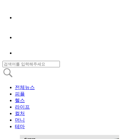
전체뉴스
피플
헬스
라이프
컬처
머니
테마