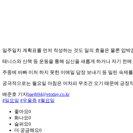
일주일치 계획표를 먼저 작성하는 것도 일의 효율은 물론 압박감
테니스와 산책 등 운동을 통해 심신을 새롭게 하거나 자기 전에 
주중에 바빠 미처 하지 못한 이메일 답장 보내기 등 밀린 숙제를
궁극적으로는 월요일 아침은 어차피 무조건 오기 때문에 긍정적
배준호 기자
baejh94@etoday.co.kr
#일요일
#우울증
#월요일
좋아요
0
화나요
0
슬퍼요
0
더 궁금해요
0