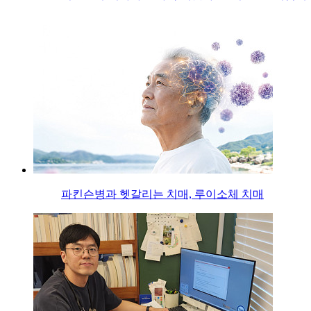
파킨슨병과 헷갈리는 치매, 루이소체 치매