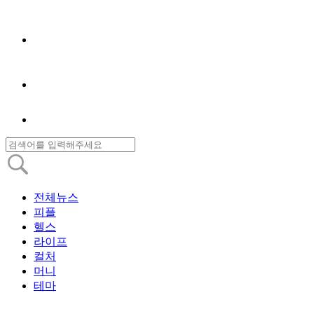
전체뉴스
피플
헬스
라이프
컬처
머니
테마