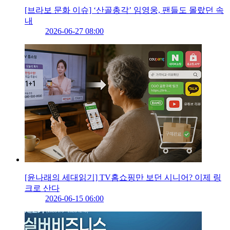
[브라보 문화 이슈] ‘산골총각’ 임영웅, 팬들도 몰랐던 속
내
2026-06-27 08:00
[윤나래의 세대읽기] TV홈쇼핑만 보던 시니어? 이제 링
크로 산다
2026-06-15 06:00