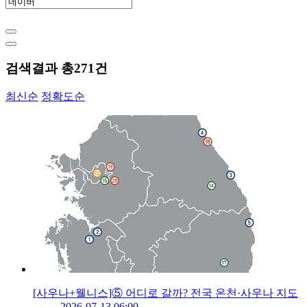
검색결과 총
271
건
최신순
정확도순
[사우나+웰니스]⑤ 어디로 갈까? 전국 온천·사우나 지도
2026-07-13 06:00