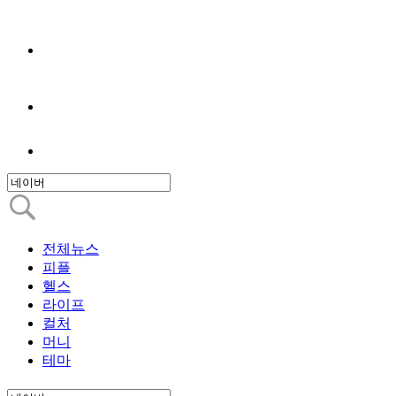
전체뉴스
피플
헬스
라이프
컬처
머니
테마