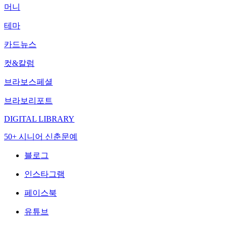
머니
테마
카드뉴스
컷&칼럼
브라보스페셜
브라보리포트
DIGITAL LIBRARY
50+ 시니어 신춘문예
블로그
인스타그램
페이스북
유튜브