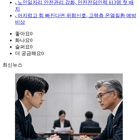
⌞
노인일자리 안전관리 강화, 안전전담인력 613명 첫 배
치
⌞
어지럽고 힘 빠진다면 위험신호, 고령층 온열질환 예방
비상
좋아요
0
화나요
0
슬퍼요
0
더 궁금해요
0
최신뉴스