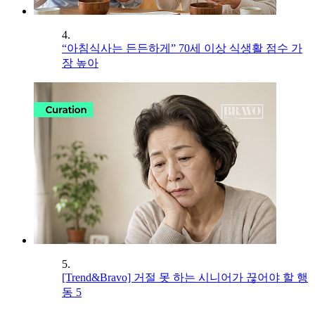
4.
“아침식사는 든든하게” 70세 이상 식생활 점수 가
장 높아
5.
[Trend&Bravo] 거절 못 하는 시니어가 끊어야 할 행
동 5