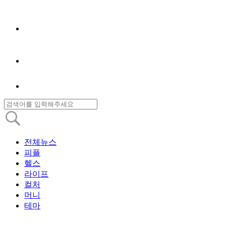
전체뉴스
피플
헬스
라이프
컬처
머니
테마