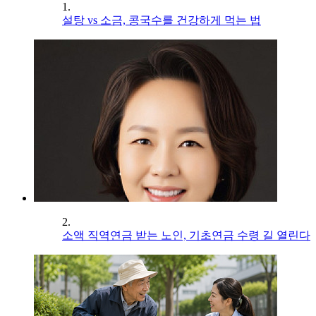
1.
설탕 vs 소금, 콩국수를 건강하게 먹는 법
2.
소액 직역연금 받는 노인, 기초연금 수령 길 열린다